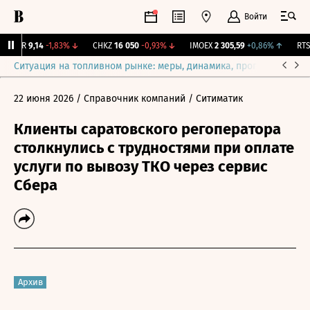
Войти
UTAR
9,14
-1,83%
↓
CHKZ
16 050
-0,93%
↓
IMOEX
2 305,59
+0,86%
↑
RTSI
Ситуация на топливном рынке: меры, динамика, прогнозы
Выб
22 июня 2026
/ Справочник компаний
/ Ситиматик
Клиенты саратовского регоператора
столкнулись с трудностями при оплате
услуги по вывозу ТКО через сервис
Сбера
Архив