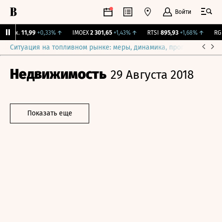
Войти
Бирж.
11,99
+0,33%
↑
IMOEX
2 301,65
+1,43%
↑
RTSI
895,93
+1,68%
↑
RGBI
Ситуация на топливном рынке: меры, динамика, прогнозы
Выб
Недвижимость
29 Августа 2018
Показать еще