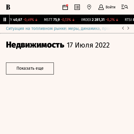
Войти
OKEY
40,67
-0,49%
↓
MSTT
75,9
-0,13%
↓
IMOEX
2 281,31
-0,2%
↓
RTSI
87
Ситуация на топливном рынке: меры, динамика, прогнозы
Выб
Недвижимость
17 Июля 2022
Показать еще