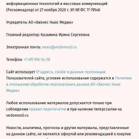
информационных технологий и массовых коммуникаций
(Роскомнадзор) от 27 ноября 2020 г. ЭЛ № ФС 77-79546
Учредитель: АО «Бизнес Ньюс Медиа»
Главный редактор: Казьмина Ирина Сергеевна
Электронная почта:
news@vedomosti.ru
Телефон:
+7 495 956-34-58
Сайт использует
IP адреса, cookie и данные геолокации
Пользователей сайта, условия использования содержатся в
Политике
в отношении обработки персональных данных АО «Бизнес Ньюс
Медиа»
Любое использование материалов допускается только при
соблюдении
правил перепечатки
и при наличии гиперссылки на
vedomosti.ru
Новости, аналитика, прогнозы и другие материалы, представленные
на данном сайте, не являются офертой или рекомендацией к покупке