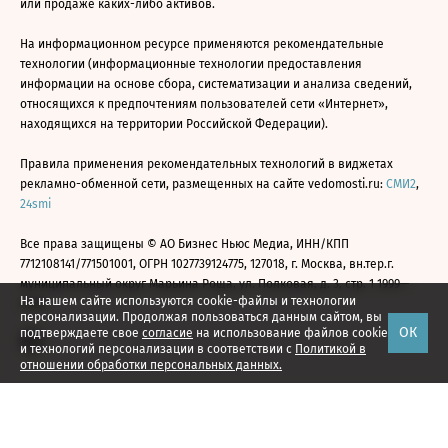
или продаже каких-либо активов.
На информационном ресурсе применяются рекомендательные
технологии (информационные технологии предоставления
информации на основе сбора, систематизации и анализа сведений,
относящихся к предпочтениям пользователей сети «Интернет»,
находящихся на территории Российской Федерации).
Правила применения рекомендательных технологий в виджетах
рекламно-обменной сети, размещенных на сайте vedomosti.ru:
СМИ2
,
24smi
Все права защищены © АО Бизнес Ньюс Медиа, ИНН/КПП
7712108141/771501001, ОГРН 1027739124775, 127018, г. Москва, вн.тер.г.
муниципальный округ Марьина Роща, ул. Полковая, д. 3, стр. 1 1999—
На нашем сайте используются cookie-файлы и технологии
2026
персонализации. Продолжая пользоваться данным сайтом, вы
ОК
подтверждаете свое
согласие
на использование файлов cookie
и технологий персонализации в соответствии с
Политикой в
отношении обработки персональных данных.