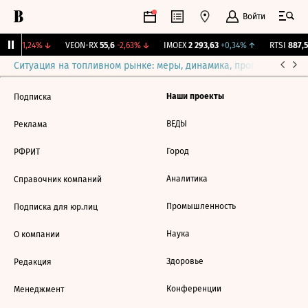
Войти
 430
-1,24%
↓
VEON-RX
55,6
-2,63%
↓
IMOEX
2 293,63
+0,34%
↑
RTSI
887,5
Ситуация на топливном рынке: меры, динамика, прогнозы
Выб
Наши проекты
Подписка
ВЕДЫ
Реклама
Город
РФРИТ
Аналитика
Справочник компаний
Промышленность
Подписка для юр.лиц
Наука
О компании
Здоровье
Редакция
Конференции
Менеджмент