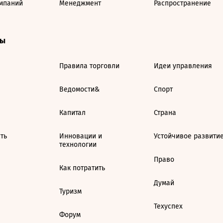
мпаний
Менеджмент
Распространение
ты
Правила торговли
Идеи управления
Ведомости&
Спорт
Капитал
Страна
ть
Инновации и
Устойчивое развити
технологии
Право
Как потратить
Думай
Туризм
Техуспех
Форум