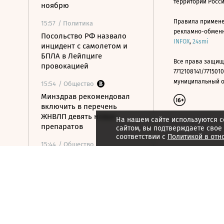
территории Росс
ноябрю
Правила примене
15:57
/ Политика
рекламно-обменно
Посольство РФ назвало
INFOX
,
24smi
инцидент с самолетом и
БПЛА в Лейпциге
Все права защищ
провокацией
7712108141/7715010
муниципальный окр
15:54
/ Общество
Минздрав рекомендовал
включить в перечень
ЖНВЛП девять новых
На нашем сайте используются c
препаратов
сайтом, вы подтверждаете свое
соответствии с
Политикой в отн
15:44
/ Общество
Стала известна причина
возможной депортации
семьи «Веселого
молочника» Уолкера
15:36
/ Стиль жизни
ISU допустил Валиеву и