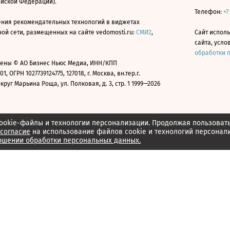
ийской Федерации).
Телефон:
+7
ния рекомендательных технологий в виджетах
й сети, размещенных на сайте vedomosti.ru:
СМИ2
,
Сайт испол
сайта, усл
обработки 
ены © АО Бизнес Ньюс Медиа, ИНН/КПП
01, ОГРН 1027739124775, 127018, г. Москва, вн.тер.г.
уг Марьина Роща, ул. Полковая, д. 3, стр. 1 1999—2026
ookie-файлы и технологии персонализации. Продолжая пользоват
согласие
на использование файлов cookie и технологий персонал
ошении обработки персональных данных.