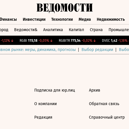
Финансы
Инвестиции
Технологии
Медиа
Недвижимость
ород
Ведомости&
Аналитика
Капитал
Страна
Промышле
а
Финансы
Инвестиции
Технологии
Медиа
Недвижимос
1,12%
↓
RGBI
115,18
-0,05%
↓
RGBITR
775,54
-0,02%
↓
DVEC
1,42
-1,18%
↓
ивном рынке: меры, динамика, прогнозы
Выбор редакции
Выбо
Подписка для юр.лиц
Архив
О компании
Обратная связь
Редакция
Справочный центр