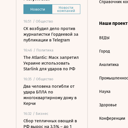
Справочник ко
Новости
Новости
компаний
16:51
/ Общество
Наши проек
СК возбудил дело против
журналистки Гордеевой за
ВЕДЫ
публикации в Telegram
16:46
/ Политика
Город
The Atlantic: Маск запретил
Украине использовать
Аналитика
Starlink для ударов по РФ
Промышленнос
16:35
/ Общество
Два человека погибли от
Наука
удара БПЛА по
многоквартирному дому в
Керчи
Здоровье
16:32
/ Бизнес
Конференции
Сбор тепличных овощей в
РФ вырос на 3,5% – до 1