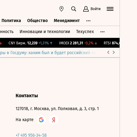
Войти
Политика
Общество
Менеджмент
нность
Инновации и технологии
Техуспех
ть
Политика
Общество
Менеджмент
CNY Бирж.
12,239
+1,31%
↑
IMOEX
2 281,31
-0,2%
↓
RTSI
874,64
-1,12%
↓
ры в Госдуму: каким был и будет российский парламент
Война н
Контакты
127018, г. Москва, ул. Полковая, д. 3, стр. 1
На карте
+7 495 956-34-58