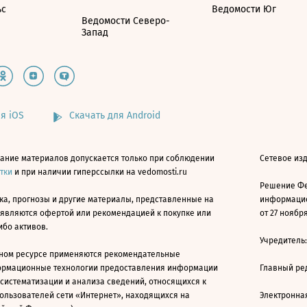
ьс
Ведомости Юг
Ведомости Северо-
Запад
я iOS
Скачать для Android
ание материалов допускается только при соблюдении
Сетевое изд
атки
и при наличии гиперссылки на vedomosti.ru
Решение Фе
ка, прогнозы и другие материалы, представленные на
информацио
 являются офертой или рекомендацией к покупке или
от 27 ноября
ибо активов.
Учредитель
ном ресурсе применяются рекомендательные
ормационные технологии предоставления информации
Главный ре
 систематизации и анализа сведений, относящихся к
ользователей сети «Интернет», находящихся на
Электронна