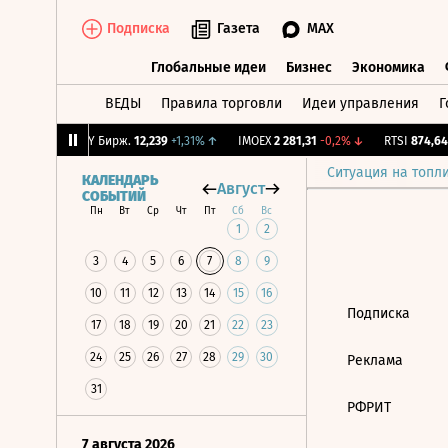
Подписка
Газета
MAX
Глобальные идеи
Бизнес
Экономика
ВЕДЫ
Правила торговли
Идеи управления
Г
Глобальные идеи
Бизнес
Экономик
-1,18%
↓
CNY Бирж.
12,239
+1,31%
↑
IMOEX
2 281,31
-0,2%
↓
RTSI
874,64
-
Ситуация на топл
КАЛЕНДАРЬ
Август
СОБЫТИЙ
Пн
Вт
Ср
Чт
Пт
Сб
Вс
1
2
3
4
5
6
7
8
9
10
11
12
13
14
15
16
Подписка
17
18
19
20
21
22
23
24
25
26
27
28
29
30
Реклама
31
РФРИТ
7 августа 2026