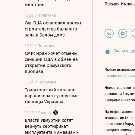
Премия Импул
млн тонн
16:23
/ Политика
Суд США остановил проект
строительства бального
зала в Белом доме
16:11
/ Политика
Скачать дл
СМИ: Иран хочет отмены
санкций США в обмен на
открытие Ормузского
Любое использов
пролива
правил перепеч
16:04
/ Политика
Новости, аналити
Транспортный коллапс
данном сайте, не
парализовал сухопутные
продаже каких-л
границы Украины
На информацион
15:59
/ Бизнес
технологии (инф
Власти Удмуртии хотят
на основе сбора,
вернуть сертификат
предпочтениям п
эксплуатанта «Ижавиа» к