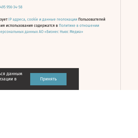
 495 956-34-58
ьзует
IP адреса, cookie и данные геолокации
Пользователей
овия использования содержатся в
Политике в отношении
персональных данных АО «Бизнес Ньюс Медиа»
ься данным
Принять
изации в