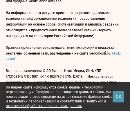
или продаже каких-либо активов.
На информационном ресурсе применяются рекомендательные
технологии (информационные технологии предоставления
информации на основе сбора, систематизации и анализа сведений,
относящихся к предпочтениям пользователей сети «Интернет»,
находящихся на территории Российской Федерации).
Правила применения рекомендательных технологий в виджетах
рекламно-обменной сети, размещенных на сайте vedomosti.ru:
СМИ2
,
24smi
Все права защищены © АО Бизнес Ньюс Медиа, ИНН/КПП
7712108141/771501001, ОГРН 1027739124775, 127018, г. Москва, вн.тер.г.
муниципальный округ Марьина Роща, ул. Полковая, д. 3, стр. 1 1999—
На нашем сайте используются cookie-файлы и технологии
2026
персонализации. Продолжая пользоваться данным сайтом, вы
ОК
подтверждаете свое
согласие
на использование файлов cookie
и технологий персонализации в соответствии с
Политикой в
отношении обработки персональных данных.