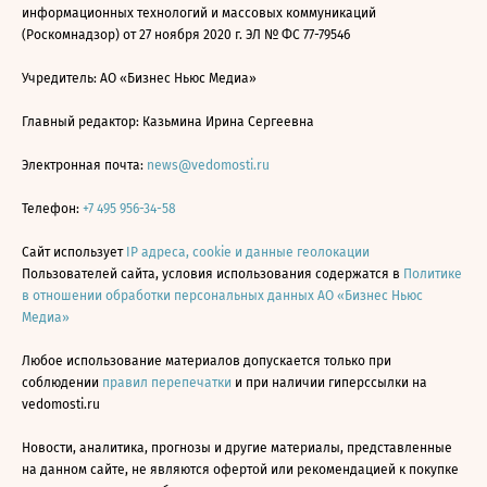
информационных технологий и массовых коммуникаций
(Роскомнадзор) от 27 ноября 2020 г. ЭЛ № ФС 77-79546
Учредитель: АО «Бизнес Ньюс Медиа»
Главный редактор: Казьмина Ирина Сергеевна
Электронная почта:
news@vedomosti.ru
Телефон:
+7 495 956-34-58
Сайт использует
IP адреса, cookie и данные геолокации
Пользователей сайта, условия использования содержатся в
Политике
в отношении обработки персональных данных АО «Бизнес Ньюс
Медиа»
Любое использование материалов допускается только при
соблюдении
правил перепечатки
и при наличии гиперссылки на
vedomosti.ru
Новости, аналитика, прогнозы и другие материалы, представленные
на данном сайте, не являются офертой или рекомендацией к покупке