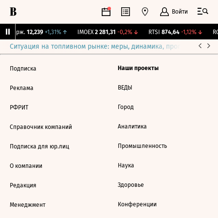
Войти
NY Бирж.
12,239
+1,31%
↑
IMOEX
2 281,31
-0,2%
↓
RTSI
874,64
-1,12%
↓
RG
Ситуация на топливном рынке: меры, динамика, прогнозы
Выб
Наши проекты
Подписка
ВЕДЫ
Реклама
Город
РФРИТ
Аналитика
Справочник компаний
Промышленность
Подписка для юр.лиц
Наука
О компании
Здоровье
Редакция
Конференции
Менеджмент