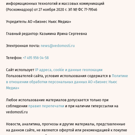
информационных технологий и массовых коммуникаций
(Роскомнадзор) от 27 ноября 2020 г. ЭЛ № ФС 77-79546
Учредитель: АО «Бизнес Ньюс Медиа»
Главный редактор: Казьмина Ирина Сергеевна
Электронная почта:
news@vedomosti.ru
Телефон:
+7 495 956-34-58
Сайт использует
IP адреса, cookie и данные геолокации
Пользователей сайта, условия использования содержатся в
Политике
в отношении обработки персональных данных АО «Бизнес Ньюс
Медиа»
Любое использование материалов допускается только при
соблюдении
правил перепечатки
и при наличии гиперссылки на
vedomosti.ru
Новости, аналитика, прогнозы и другие материалы, представленные
на данном сайте, не являются офертой или рекомендацией к покупке