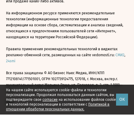
или продаже каких-либо активов.
На информационном ресурсе применяются рекомендательные
технологии (информационные технологии предоставления
информации на основе сбора, систематизации и анализа сведений,
относящихся к предпочтениям пользователей сети «Интернет»,
находящихся на территории Российской Федерации).
Правила применения рекомендательных технологий в виджетах
рекламно-обменной сети, размещенных на сайте vedomosti.ru:
СМИ2
,
24smi
Все права защищены © АО Бизнес Ньюс Медиа, ИНН/КПП
7712108141/771501001, ОГРН 1027739124775, 127018, г. Москва, вн.тер.г.
муниципальный округ Марьина Роща, ул. Полковая, д. 3, стр. 1 1999—
На нашем сайте используются cookie-файлы и технологии
2026
персонализации. Продолжая пользоваться данным сайтом, вы
ОК
подтверждаете свое
согласие
на использование файлов cookie
и технологий персонализации в соответствии с
Политикой в
отношении обработки персональных данных.