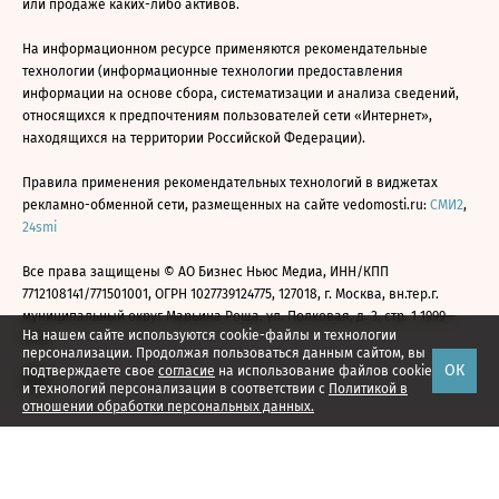
или продаже каких-либо активов.
На информационном ресурсе применяются рекомендательные
технологии (информационные технологии предоставления
информации на основе сбора, систематизации и анализа сведений,
относящихся к предпочтениям пользователей сети «Интернет»,
находящихся на территории Российской Федерации).
Правила применения рекомендательных технологий в виджетах
рекламно-обменной сети, размещенных на сайте vedomosti.ru:
СМИ2
,
24smi
Все права защищены © АО Бизнес Ньюс Медиа, ИНН/КПП
7712108141/771501001, ОГРН 1027739124775, 127018, г. Москва, вн.тер.г.
муниципальный округ Марьина Роща, ул. Полковая, д. 3, стр. 1 1999—
На нашем сайте используются cookie-файлы и технологии
2026
персонализации. Продолжая пользоваться данным сайтом, вы
ОК
подтверждаете свое
согласие
на использование файлов cookie
и технологий персонализации в соответствии с
Политикой в
отношении обработки персональных данных.