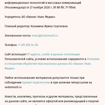
информационных технологий и массовых коммуникаций
(Роскомнадзор) от 27 ноября 2020 г. ЭЛ № ФС 77-79546
Учредитель: АО «Бизнес Ньюс Медиа»
Главный редактор: Казьмина Ирина Сергеевна
Электронная почта:
news@vedomosti.ru
Телефон:
+7 495 956-34-58
Сайт использует
IP адреса, cookie и данные геолокации
Пользователей сайта, условия использования содержатся в
Политике
в отношении обработки персональных данных АО «Бизнес Ньюс
Медиа»
Любое использование материалов допускается только при
соблюдении
правил перепечатки
и при наличии гиперссылки на
vedomosti.ru
Новости, аналитика, прогнозы и другие материалы, представленные
на данном сайте, не являются офертой или рекомендацией к покупке