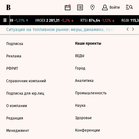
Войти
.
12,239
+1,31%
↑
IMOEX
2 281,31
-0,2%
↓
RTSI
874,64
-1,12%
↓
RGBI
115,3
Ситуация на топливном рынке: меры, динамика, прогнозы
Выб
Наши проекты
Подписка
ВЕДЫ
Реклама
Город
РФРИТ
Аналитика
Справочник компаний
Промышленность
Подписка для юр.лиц
Наука
О компании
Здоровье
Редакция
Конференции
Менеджмент