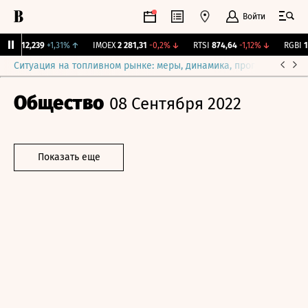
Войти
рж.
12,239
+1,31%
↑
IMOEX
2 281,31
-0,2%
↓
RTSI
874,64
-1,12%
↓
RGBI
115
Ситуация на топливном рынке: меры, динамика, прогнозы
Выб
Общество
08 Сентября 2022
Показать еще