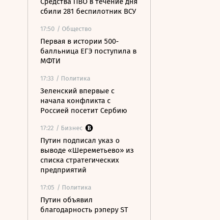
Средства ПВО в течение дня
сбили 281 беспилотник ВСУ
17:50
/ Общество
Первая в истории 500-
балльница ЕГЭ поступила в
МФТИ
17:33
/ Политика
Зеленский впервые с
начала конфликта с
Россией посетит Сербию
17:22
/ Бизнес
Путин подписал указ о
выводе «Шереметьево» из
списка стратегических
предприятий
17:05
/ Политика
Путин объявил
благодарность рэперу ST