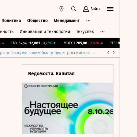
Войти
Политика
Общество
Менеджмент
нность
Инновации и технологии
Техуспех
ть
Политика
Общество
Менеджмент
CNY Бирж.
12,081
+0,76%
↑
IMOEX
2 285,88
-0,69%
↓
RTSI
884,56
-1,27%
ры в Госдуму: каким был и будет российский парламент
Война н
Ведомости. Капитал