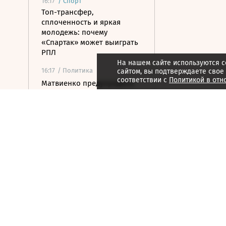
16:17
/
Спорт
Топ-трансфер,
сплоченность и яркая
молодежь: почему
«Спартак» может выиграть
РПЛ
На нашем сайте используются c
16:17
/ Политика
сайтом, вы подтверждаете свое
соответствии с
Политикой в отн
Матвиенко предупредила
об опасности поездок в
Армению
16:09
/ Политика
РФ продолжит требовать
наказания для заказчиков
теракта на «Северных
потоках»
16:08
/ Политика
Матвиенко: отношения РФ
и Армении напоминают
«улицу с односторонним
движением»