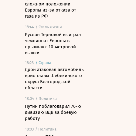
сложном положении
Европы из-за отказа от
газа из РФ
18:44
/ Стиль жизни
Руслан Терновой выиграл
чемпионат Европы в
прыжках с 10-метровой
вышки
18:28
/
Страна
Дрон атаковал автомобиль
врио главы Шебекинского
округа Белгородской
области
18:04
/ Политика
Путин поблагодарил 76-ю
дивизию ВДВ за боевую
работу
18:03
/ Политика