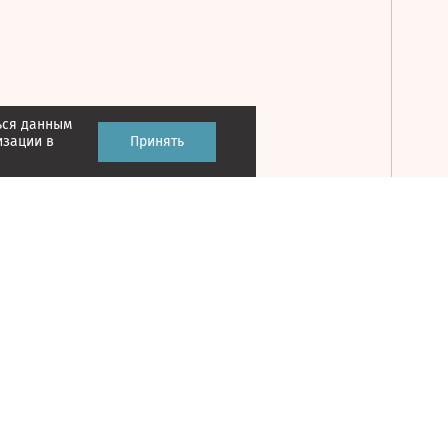
ься данным
Принять
изации в