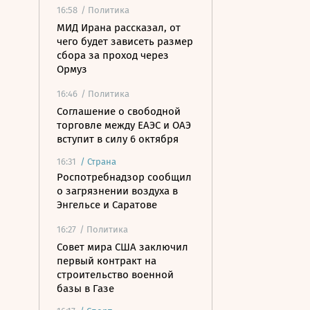
16:58
/ Политика
МИД Ирана рассказал, от
чего будет зависеть размер
сбора за проход через
Ормуз
16:46
/ Политика
Соглашение о свободной
торговле между ЕАЭС и ОАЭ
вступит в силу 6 октября
16:31
/
Страна
Роспотребнадзор сообщил
о загрязнении воздуха в
Энгельсе и Саратове
16:27
/ Политика
Совет мира США заключил
первый контракт на
строительство военной
базы в Газе