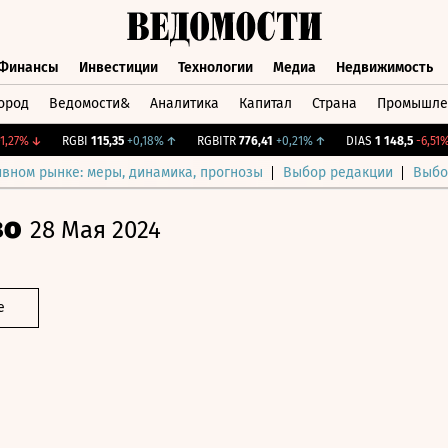
Финансы
Инвестиции
Технологии
Медиа
Недвижимость
ород
Ведомости&
Аналитика
Капитал
Страна
Промышле
а
Финансы
Инвестиции
Технологии
Медиа
Недвижимос
7%
↓
RGBI
115,35
+0,18%
↑
RGBITR
776,41
+0,21%
↑
DIAS
1 148,5
-6,51%
↓
ивном рынке: меры, динамика, прогнозы
Выбор редакции
Выбо
во
28 Мая 2024
е