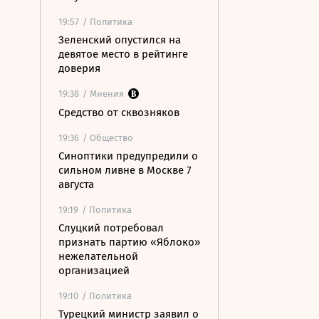
19:57
/ Политика
Зеленский опустился на
девятое место в рейтинге
доверия
19:38
/ Мнения
Средство от сквозняков
19:36
/ Общество
Синоптики предупредили о
сильном ливне в Москве 7
августа
19:19
/ Политика
Слуцкий потребовал
признать партию «Яблоко»
нежелательной
организацией
19:10
/ Политика
Турецкий министр заявил о