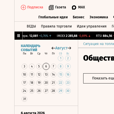
Подписка
Газета
MAX
Глобальные идеи
Бизнес
Экономика
ВЕДЫ
Правила торговли
Идеи управления
Г
Глобальные идеи
Бизнес
Экономик
%
↓
CNY Бирж.
12,081
+0,76%
↑
IMOEX
2 285,88
-0,69%
↓
RTSI
884,56
-1,2
Ситуация на топл
КАЛЕНДАРЬ
Август
СОБЫТИЙ
Пн
Вт
Ср
Чт
Пт
Сб
Вс
Общест
1
2
3
4
5
6
7
8
9
10
11
12
13
14
15
16
Показать ещ
17
18
19
20
21
22
23
24
25
26
27
28
29
30
31
6 августа 2026