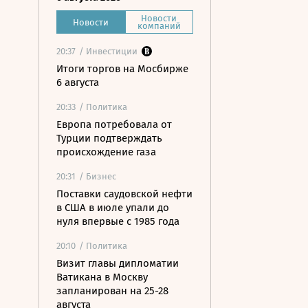
Новости
Новости
компаний
20:37
/ Инвестиции
Итоги торгов на Мосбирже
6 августа
20:33
/ Политика
Европа потребовала от
Турции подтверждать
происхождение газа
20:31
/ Бизнес
Поставки саудовской нефти
в США в июле упали до
нуля впервые с 1985 года
20:10
/ Политика
Визит главы дипломатии
Ватикана в Москву
запланирован на 25-28
августа