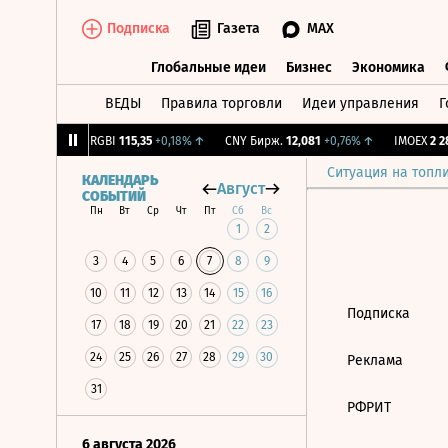
Подписка
Газета
MAX
Глобальные идеи
Бизнес
Экономика
ВЕДЫ
Правила торговли
Идеи управления
Г
Глобальные идеи
Бизнес
Экономик
,56
-1,27%
↓
RGBI
115,35
+0,18%
↑
CNY Бирж.
12,081
+0,76%
↑
IMOEX
2 28
Ситуация на топл
КАЛЕНДАРЬ
Август
СОБЫТИЙ
Пн
Вт
Ср
Чт
Пт
Сб
Вс
1
2
3
4
5
6
7
8
9
10
11
12
13
14
15
16
Подписка
17
18
19
20
21
22
23
24
25
26
27
28
29
30
Реклама
31
РФРИТ
6 августа 2026