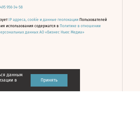
 495 956-34-58
ьзует
IP адреса, cookie и данные геолокации
Пользователей
овия использования содержатся в
Политике в отношении
персональных данных АО «Бизнес Ньюс Медиа»
ься данным
Принять
изации в