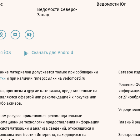
ьс
Ведомости Юг
Ведомости Северо-
Запад
я iOS
Скачать для Android
ание материалов допускается только при соблюдении
Сетевое изд
атки
и при наличии гиперссылки на vedomosti.ru
Решение Фе
ка, прогнозы и другие материалы, представленные на
информацио
 являются офертой или рекомендацией к покупке или
от 27 ноября
ибо активов.
Учредитель
ном ресурсе применяются рекомендательные
ормационные технологии предоставления информации
Главный ре
 систематизации и анализа сведений, относящихся к
ользователей сети «Интернет», находящихся на
Электронна