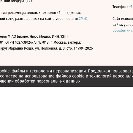
ийской Федерации).
Телефон:
+7
ния рекомендательных технологий в виджетах
й сети, размещенных на сайте vedomosti.ru:
СМИ2
,
Сайт испол
сайта, усл
обработки 
ены © АО Бизнес Ньюс Медиа, ИНН/КПП
01, ОГРН 1027739124775, 127018, г. Москва, вн.тер.г.
уг Марьина Роща, ул. Полковая, д. 3, стр. 1 1999—2026
ookie-файлы и технологии персонализации. Продолжая пользоват
согласие
на использование файлов cookie и технологий персонал
ошении обработки персональных данных.