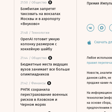
21:50
/ Общество
Премия Импул
Бомбилам запретят
таксовать на вокзалах
Москвы и в аэропорту
«Внуково»
21:48
/ Технологии
OpenAI готовит умную
Скачать дл
колонку размером с
хоккейную шайбу
21:44
/ Общество
Любое использов
правил перепеч
Бюджетные места ведущих
вузов занимает все больше
Новости, аналити
олимпиадников
данном сайте, не
продаже каких-л
21:42
/ Финансы
РНПК сохранила
На информацион
перестрахование военных
технологии (инф
рисков в Азовском и
на основе сбора,
Черном морях
предпочтениям п