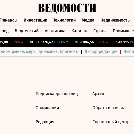
Финансы
Инвестиции
Технологии
Медиа
Недвижимость
ород
Ведомости&
Аналитика
Капитал
Страна
Промышле
а
Финансы
Инвестиции
Технологии
Медиа
Недвижимос
5,88
-0,69%
↓
RGBITR
776,42
+0,21%
↑
RTSI
884,56
-1,27%
↓
RGBI
115,35
+
ивном рынке: меры, динамика, прогнозы
Выбор редакции
Выбо
Подписка для юр.лиц
Архив
О компании
Обратная связь
Редакция
Справочный центр