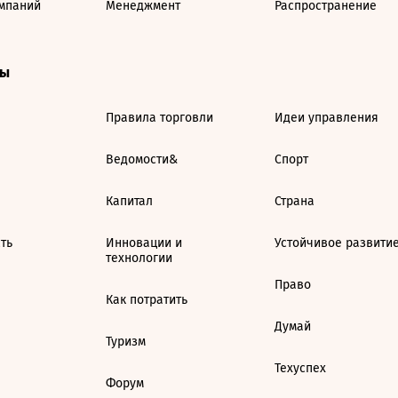
мпаний
Менеджмент
Распространение
ты
Правила торговли
Идеи управления
Ведомости&
Спорт
Капитал
Страна
ть
Инновации и
Устойчивое развити
технологии
Право
Как потратить
Думай
Туризм
Техуспех
Форум