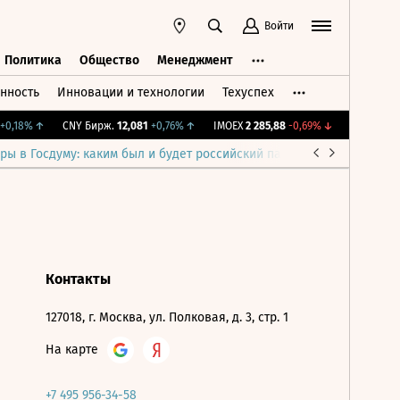
Войти
Политика
Общество
Менеджмент
нность
Инновации и технологии
Техуспех
ть
Политика
Общество
Менеджмент
0,18%
↑
CNY Бирж.
12,081
+0,76%
↑
IMOEX
2 285,88
-0,69%
↓
RGBITR
776
ры в Госдуму: каким был и будет российский парламент
Война н
Контакты
127018, г. Москва, ул. Полковая, д. 3, стр. 1
На карте
+7 495 956-34-58