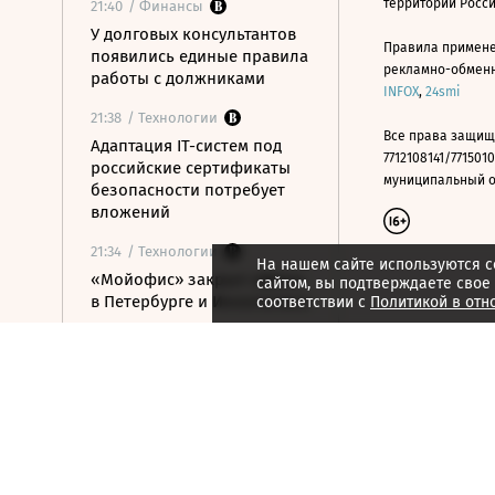
территории Росс
21:40
/ Финансы
У долговых консультантов
Правила примене
появились единые правила
рекламно-обменно
работы с должниками
INFOX
,
24smi
21:38
/ Технологии
Все права защищ
Адаптация IT-систем под
7712108141/7715010
российские сертификаты
муниципальный окр
безопасности потребует
вложений
21:34
/ Технологии
На нашем сайте используются c
«Мойофис» закрыл офисы
сайтом, вы подтверждаете свое
в Петербурге и Иннополисе
соответствии с
Политикой в отн
21:33
/ Политика
Россия поддержала
расширение
авиасообщения с
Казахстаном
21:28
/ Недвижимость