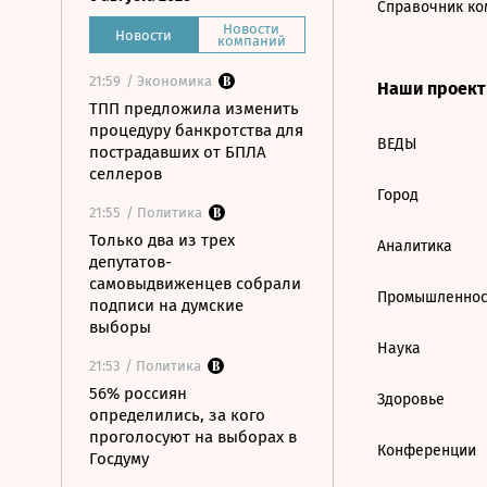
Справочник ко
Новости
Новости
компаний
21:59
/ Экономика
Наши проек
ТПП предложила изменить
процедуру банкротства для
ВЕДЫ
пострадавших от БПЛА
селлеров
Город
21:55
/ Политика
Только два из трех
Аналитика
депутатов-
самовыдвиженцев собрали
Промышленнос
подписи на думские
выборы
Наука
21:53
/ Политика
56% россиян
Здоровье
определились, за кого
проголосуют на выборах в
Конференции
Госдуму