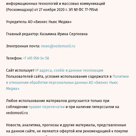
информационных технологий и массовых коммуникаций
(Роскомнадзор) от 27 ноября 2020 г. ЭЛ № ФС 77-79546
Учредитель: АО «Бизнес Ньюс Медиа»
Главный редактор: Казьмина Ирина Сергеевна
Электронная почта:
news@vedomosti.ru
Телефон:
+7 495 956-34-58
Сайт использует
IP адреса, cookie и данные геолокации
Пользователей сайта, условия использования содержатся в
Политике
в отношении обработки персональных данных АО «Бизнес Ньюс
Медиа»
Любое использование материалов допускается только при
соблюдении
правил перепечатки
и при наличии гиперссылки на
vedomosti.ru
Новости, аналитика, прогнозы и другие материалы, представленные
на данном сайте, не являются офертой или рекомендацией к покупке