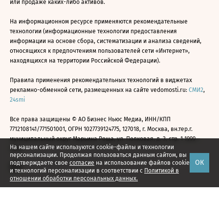
или продаже каких-либо активов.
На информационном ресурсе применяются рекомендательные
технологии (информационные технологии предоставления
информации на основе сбора, систематизации и анализа сведений,
относящихся к предпочтениям пользователей сети «Интернет»,
находящихся на территории Российской Федерации).
Правила применения рекомендательных технологий в виджетах
рекламно-обменной сети, размещенных на сайте vedomosti.ru:
СМИ2
,
24smi
Все права защищены © АО Бизнес Ньюс Медиа, ИНН/КПП
7712108141/771501001, ОГРН 1027739124775, 127018, г. Москва, вн.тер.г.
муниципальный округ Марьина Роща, ул. Полковая, д. 3, стр. 1 1999—
На нашем сайте используются cookie-файлы и технологии
2026
персонализации. Продолжая пользоваться данным сайтом, вы
ОК
подтверждаете свое
согласие
на использование файлов cookie
и технологий персонализации в соответствии с
Политикой в
отношении обработки персональных данных.