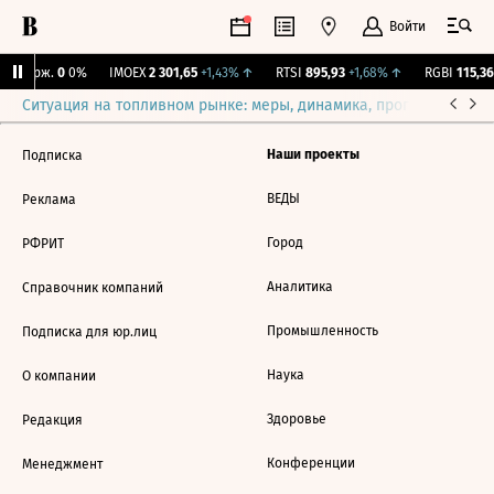
Войти
Y Бирж.
0
0%
IMOEX
2 301,65
+1,43%
↑
RTSI
895,93
+1,68%
↑
RGBI
115,36
Ситуация на топливном рынке: меры, динамика, прогнозы
Выб
Наши проекты
Подписка
ВЕДЫ
Реклама
Город
РФРИТ
Аналитика
Справочник компаний
Промышленность
Подписка для юр.лиц
Наука
О компании
Здоровье
Редакция
Конференции
Менеджмент