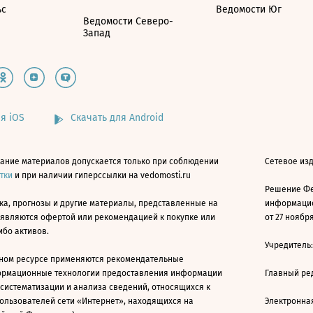
ьс
Ведомости Юг
Ведомости Северо-
Запад
я iOS
Скачать для Android
ание материалов допускается только при соблюдении
Сетевое изд
атки
и при наличии гиперссылки на vedomosti.ru
Решение Фе
ка, прогнозы и другие материалы, представленные на
информацио
 являются офертой или рекомендацией к покупке или
от 27 ноября
ибо активов.
Учредитель
ном ресурсе применяются рекомендательные
ормационные технологии предоставления информации
Главный ре
 систематизации и анализа сведений, относящихся к
ользователей сети «Интернет», находящихся на
Электронна