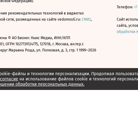
ийской Федерации).
Телефон:
+7
ния рекомендательных технологий в виджетах
й сети, размещенных на сайте vedomosti.ru:
СМИ2
,
Сайт испол
сайта, усл
обработки 
ены © АО Бизнес Ньюс Медиа, ИНН/КПП
01, ОГРН 1027739124775, 127018, г. Москва, вн.тер.г.
уг Марьина Роща, ул. Полковая, д. 3, стр. 1 1999—2026
ookie-файлы и технологии персонализации. Продолжая пользоват
согласие
на использование файлов cookie и технологий персонал
ошении обработки персональных данных.