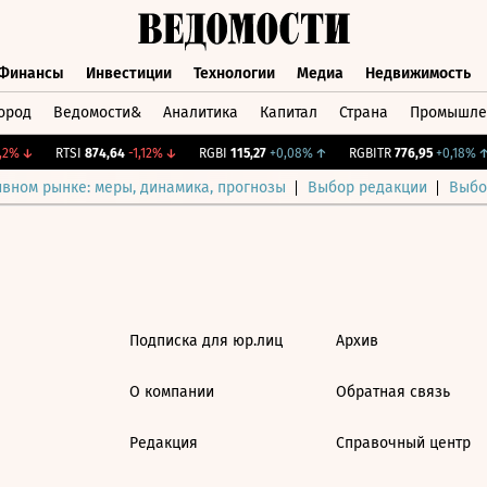
Финансы
Инвестиции
Технологии
Медиа
Недвижимость
ород
Ведомости&
Аналитика
Капитал
Страна
Промышле
а
Финансы
Инвестиции
Технологии
Медиа
Недвижимос
2%
↓
RTSI
874,64
-1,12%
↓
RGBI
115,27
+0,08%
↑
RGBITR
776,95
+0,18%
↑
ивном рынке: меры, динамика, прогнозы
Выбор редакции
Выбо
Подписка для юр.лиц
Архив
О компании
Обратная связь
Редакция
Справочный центр