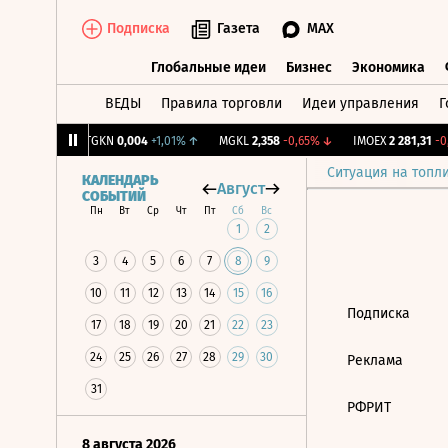
Подписка
Газета
MAX
Глобальные идеи
Бизнес
Экономика
ВЕДЫ
Правила торговли
Идеи управления
Г
Глобальные идеи
Бизнес
Экономик
39
+1,31%
↑
TGKN
0,004
+1,01%
↑
MGKL
2,358
-0,65%
↓
IMOEX
2 281,31
-0,
Ситуация на топл
КАЛЕНДАРЬ
Август
СОБЫТИЙ
Пн
Вт
Ср
Чт
Пт
Сб
Вс
1
2
3
4
5
6
7
8
9
10
11
12
13
14
15
16
Подписка
17
18
19
20
21
22
23
24
25
26
27
28
29
30
Реклама
31
РФРИТ
8 августа 2026