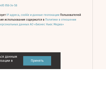
 495 956-34-58
ьзует
IP адреса, cookie и данные геолокации
Пользователей
овия использования содержатся в
Политике в отношении
персональных данных АО «Бизнес Ньюс Медиа»
ься данным
Принять
изации в