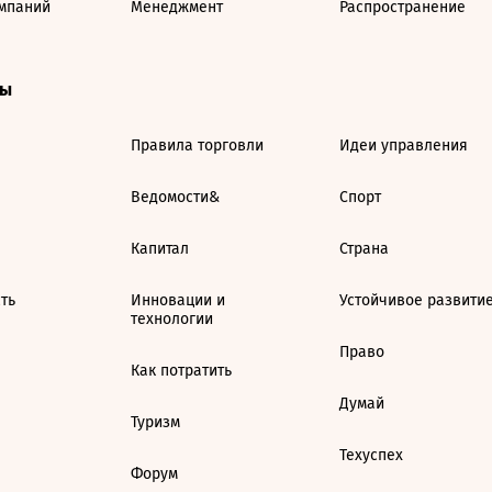
мпаний
Менеджмент
Распространение
ты
Правила торговли
Идеи управления
Ведомости&
Спорт
Капитал
Страна
ть
Инновации и
Устойчивое развити
технологии
Право
Как потратить
Думай
Туризм
Техуспех
Форум