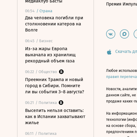
медиаклуб Басты
Премия Импул
06:54
/
Страна
Два человека погибли при
столкновении катеров на
Волге
06:45
/ Бизнес
Из-за жары Европа
Скачать дл
выкачала из хранилищ
рекордный объем газа
Любое использов
06:22
/ Общество
правил перепеч
Преемник Трампа и новый
город в Сибири. Помните
Новости, аналити
ли вы события 3–8 августа?
данном сайте, не
продаже каких-л
06:21
/ Политика
Выселить нельзя оставить:
На информацион
как в Испании захватывают
технологии (инф
жилье
на основе сбора,
предпочтениям п
06:11
/ Политика