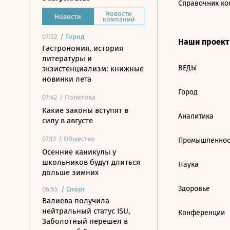
Справочник ко
Новости
Новости
компаний
07:52
/
Город
Наши проек
Гастрономия, история
литературы и
ВЕДЫ
экзистенциализм: книжные
новинки лета
Город
07:42
/ Политика
Какие законы вступят в
Аналитика
силу в августе
07:12
/ Общество
Промышленнос
Осенние каникулы у
школьников будут длиться
Наука
дольше зимних
Здоровье
06:55
/
Спорт
Валиева получила
нейтральный статус ISU,
Конференции
Заболотный перешел в