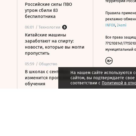
территории Росс
Российские силы ПВО
утром сбили 83
Правила примене
беспилотника
рекламно-обменно
INFOX
,
24smi
06:01
/ Технологии
Китайские машины
Все права защищ
заработают на спирту:
7712108141/7715010
новости, которые вы могли
муниципальный окр
пропустить
05:59
/ Общество
В школах с сентября
На нашем сайте используются c
изменится программа
сайтом, вы подтверждаете свое
соответствии с
Политикой в отн
обучения
05:39
/ Политика
Киев пообещал США не
бить по танкерам КТК в
Черном море
05:15
/ Политика
ВС РФ ударили по