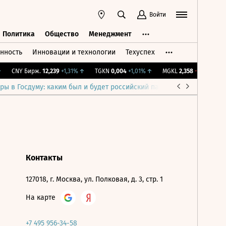
Войти
Политика
Общество
Менеджмент
нность
Инновации и технологии
Техуспех
ть
Политика
Общество
Менеджмент
CNY Бирж.
12,239
+1,31%
↑
TGKN
0,004
+1,01%
↑
MGKL
2,358
-0,65%
↓
ры в Госдуму: каким был и будет российский парламент
Война н
Контакты
127018, г. Москва, ул. Полковая, д. 3, стр. 1
На карте
+7 495 956-34-58