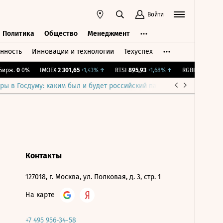
Войти
Политика
Общество
Менеджмент
нность
Инновации и технологии
Техуспех
ть
Политика
Общество
Менеджмент
ирж.
0
0%
IMOEX
2 301,65
+1,43%
↑
RTSI
895,93
+1,68%
↑
RGBI
115,36
+0,1
ры в Госдуму: каким был и будет российский парламент
Война н
Контакты
127018, г. Москва, ул. Полковая, д. 3, стр. 1
На карте
+7 495 956-34-58