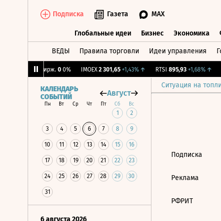
Подписка
Газета
MAX
Глобальные идеи
Бизнес
Экономика
ВЕДЫ
Правила торговли
Идеи управления
Г
Глобальные идеи
Бизнес
Экономик
09%
↓
CNY Бирж.
0
0%
IMOEX
2 301,65
+1,43%
↑
RTSI
895,93
+1,68%
↑
R
Ситуация на топл
КАЛЕНДАРЬ
Август
СОБЫТИЙ
Пн
Вт
Ср
Чт
Пт
Сб
Вс
1
2
3
4
5
6
7
8
9
10
11
12
13
14
15
16
Подписка
17
18
19
20
21
22
23
24
25
26
27
28
29
30
Реклама
31
РФРИТ
6 августа 2026