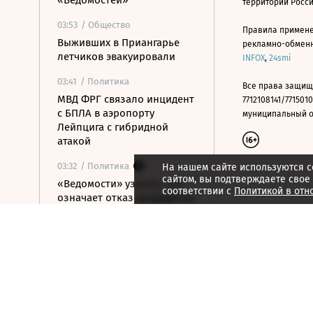
«Ведомостей»
территории Росс
03:53
/ Общество
Правила примене
Выживших в Приангарье
рекламно-обменно
летчиков эвакуировали
INFOX
,
24smi
03:41
/ Политика
Все права защищ
МВД ФРГ связало инцидент
7712108141/7715010
с БПЛА в аэропорту
муниципальный окр
Лейпцига с гибридной
атакой
03:32
/ Политика
На нашем сайте используются c
сайтом, вы подтверждаете свое
«Ведомости» узнали, что
соответствии с
Политикой в отн
означает отказ кандидатов
в Петербурге от соцсетей
03:21
/ Политика
Собянин сообщил об
уничтожении шести
летевших на Москву БПЛА
00:09
/
Как потратить