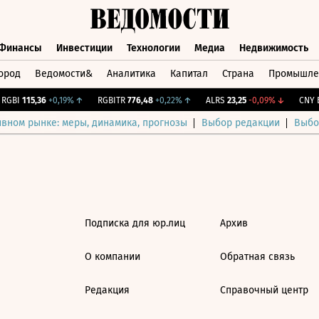
Финансы
Инвестиции
Технологии
Медиа
Недвижимость
ород
Ведомости&
Аналитика
Капитал
Страна
Промышле
а
Финансы
Инвестиции
Технологии
Медиа
Недвижимос
GBI
115,36
+0,19%
↑
RGBITR
776,48
+0,22%
↑
ALRS
23,25
-0,09%
↓
CNY Б
ивном рынке: меры, динамика, прогнозы
Выбор редакции
Выбо
Подписка для юр.лиц
Архив
О компании
Обратная связь
Редакция
Справочный центр