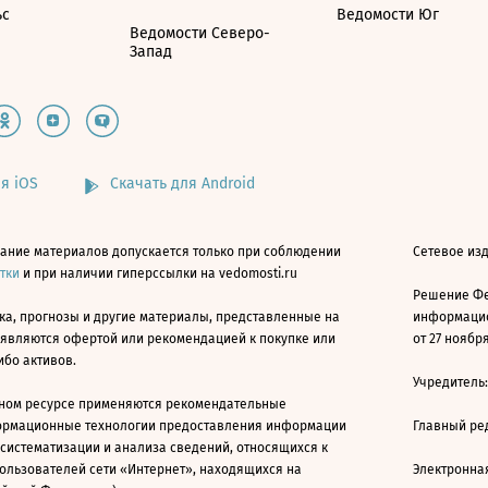
ьс
Ведомости Юг
Ведомости Северо-
Запад
я iOS
Скачать для Android
ание материалов допускается только при соблюдении
Сетевое изд
атки
и при наличии гиперссылки на vedomosti.ru
Решение Фе
ка, прогнозы и другие материалы, представленные на
информацио
 являются офертой или рекомендацией к покупке или
от 27 ноября
ибо активов.
Учредитель
ном ресурсе применяются рекомендательные
ормационные технологии предоставления информации
Главный ре
 систематизации и анализа сведений, относящихся к
ользователей сети «Интернет», находящихся на
Электронна