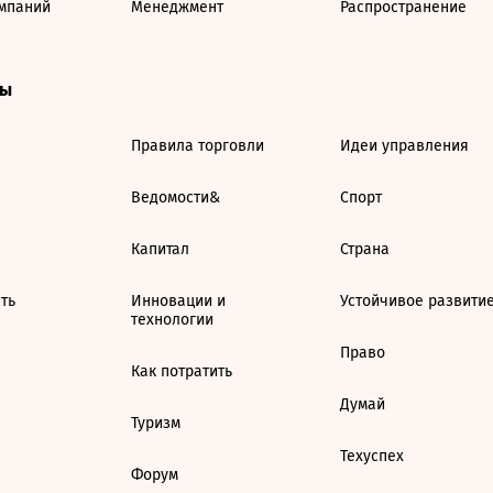
мпаний
Менеджмент
Распространение
ты
Правила торговли
Идеи управления
Ведомости&
Спорт
Капитал
Страна
ть
Инновации и
Устойчивое развити
технологии
Право
Как потратить
Думай
Туризм
Техуспех
Форум