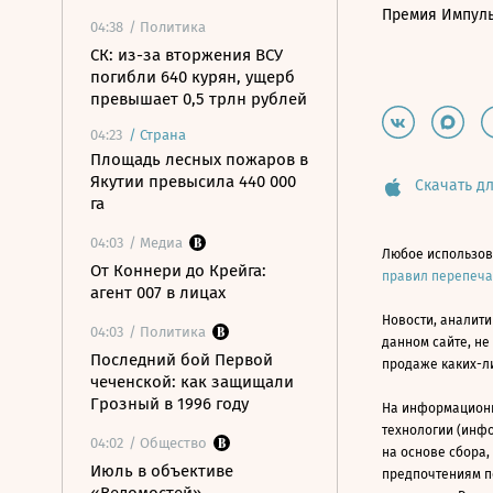
Премия Импул
04:38
/ Политика
СК: из-за вторжения ВСУ
погибли 640 курян, ущерб
превышает 0,5 трлн рублей
04:23
/
Страна
Площадь лесных пожаров в
Якутии превысила 440 000
Скачать дл
га
04:03
/ Медиа
Любое использов
От Коннери до Крейга:
правил перепеч
агент 007 в лицах
Новости, аналити
04:03
/ Политика
данном сайте, не
Последний бой Первой
продаже каких-л
чеченской: как защищали
Грозный в 1996 году
На информацион
технологии (инф
04:02
/ Общество
на основе сбора,
Июль в объективе
предпочтениям п