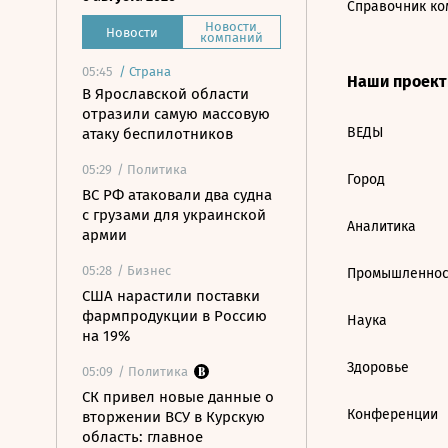
Справочник ко
Новости
Новости
компаний
05:45
/
Страна
Наши проек
В Ярославской области
отразили самую массовую
ВЕДЫ
атаку беспилотников
05:29
/ Политика
Город
ВС РФ атаковали два судна
с грузами для украинской
Аналитика
армии
05:28
/ Бизнес
Промышленнос
США нарастили поставки
фармпродукции в Россию
Наука
на 19%
Здоровье
05:09
/ Политика
СК привел новые данные о
Конференции
вторжении ВСУ в Курскую
область: главное