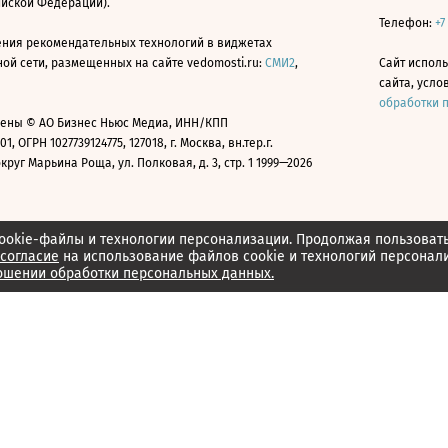
ийской Федерации).
Телефон:
+7
ния рекомендательных технологий в виджетах
й сети, размещенных на сайте vedomosti.ru:
СМИ2
,
Сайт испол
сайта, усл
обработки 
ены © АО Бизнес Ньюс Медиа, ИНН/КПП
01, ОГРН 1027739124775, 127018, г. Москва, вн.тер.г.
уг Марьина Роща, ул. Полковая, д. 3, стр. 1 1999—2026
ookie-файлы и технологии персонализации. Продолжая пользоват
согласие
на использование файлов cookie и технологий персонал
ошении обработки персональных данных.