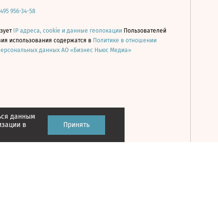
 495 956-34-58
ьзует
IP адреса, cookie и данные геолокации
Пользователей
овия использования содержатся в
Политике в отношении
персональных данных АО «Бизнес Ньюс Медиа»
ься данным
Принять
изации в