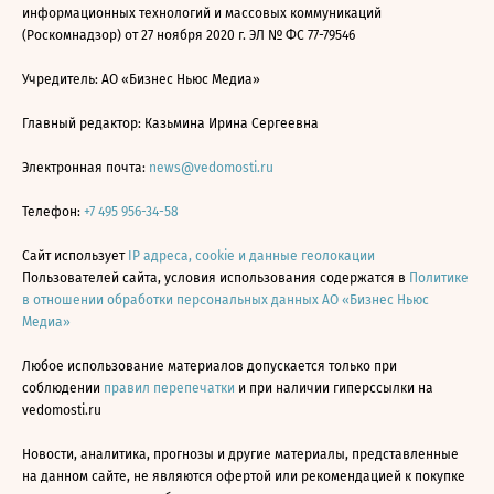
информационных технологий и массовых коммуникаций
(Роскомнадзор) от 27 ноября 2020 г. ЭЛ № ФС 77-79546
Учредитель: АО «Бизнес Ньюс Медиа»
Главный редактор: Казьмина Ирина Сергеевна
Электронная почта:
news@vedomosti.ru
Телефон:
+7 495 956-34-58
Сайт использует
IP адреса, cookie и данные геолокации
Пользователей сайта, условия использования содержатся в
Политике
в отношении обработки персональных данных АО «Бизнес Ньюс
Медиа»
Любое использование материалов допускается только при
соблюдении
правил перепечатки
и при наличии гиперссылки на
vedomosti.ru
Новости, аналитика, прогнозы и другие материалы, представленные
на данном сайте, не являются офертой или рекомендацией к покупке