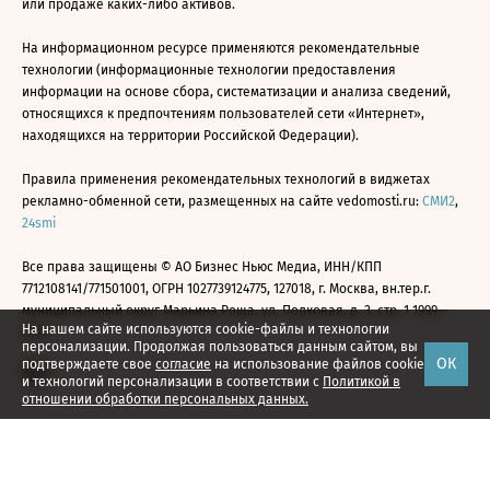
или продаже каких-либо активов.
На информационном ресурсе применяются рекомендательные
технологии (информационные технологии предоставления
информации на основе сбора, систематизации и анализа сведений,
относящихся к предпочтениям пользователей сети «Интернет»,
находящихся на территории Российской Федерации).
Правила применения рекомендательных технологий в виджетах
рекламно-обменной сети, размещенных на сайте vedomosti.ru:
СМИ2
,
24smi
Все права защищены © АО Бизнес Ньюс Медиа, ИНН/КПП
7712108141/771501001, ОГРН 1027739124775, 127018, г. Москва, вн.тер.г.
муниципальный округ Марьина Роща, ул. Полковая, д. 3, стр. 1 1999—
На нашем сайте используются cookie-файлы и технологии
2026
персонализации. Продолжая пользоваться данным сайтом, вы
ОК
подтверждаете свое
согласие
на использование файлов cookie
и технологий персонализации в соответствии с
Политикой в
отношении обработки персональных данных.