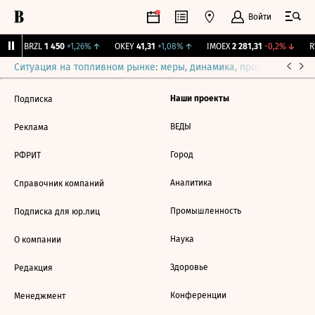
Войти
↑
BRZL
1 450
+1,26%
↑
OKEY
41,31
+1,08%
↑
IMOEX
2 281,31
-0,2%
↓
RT
Ситуация на топливном рынке: меры, динамика, прогнозы
Выб
Наши проекты
Подписка
ВЕДЫ
Реклама
Город
РФРИТ
Аналитика
Справочник компаний
Промышленность
Подписка для юр.лиц
Наука
О компании
Здоровье
Редакция
Конференции
Менеджмент