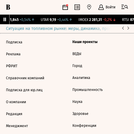
Войти
LIFE
1,845
+0,54%
↑
UTAR
9,19
+0,44%
↑
IMOEX
2 281,31
-0,2%
↓
RTSI
87
Ситуация на топливном рынке: меры, динамика, прогнозы
Выб
Наши проекты
Подписка
ВЕДЫ
Реклама
Город
РФРИТ
Аналитика
Справочник компаний
Промышленность
Подписка для юр.лиц
Наука
О компании
Здоровье
Редакция
Конференции
Менеджмент