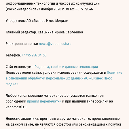
информационных технологий и массовых коммуникаций
(Роскомнадзор) от 27 ноября 2020 г. ЭЛ № ФС 77-79546
Учредитель: АО «Бизнес Ньюс Медиа»
Главный редактор: Казьмина Ирина Сергеевна
Электронная почта:
news@vedomosti.ru
Телефон:
+7 495 956-34-58
Сайт использует
IP адреса, cookie и данные геолокации
Пользователей сайта, условия использования содержатся в
Политике
в отношении обработки персональных данных АО «Бизнес Ньюс
Медиа»
Любое использование материалов допускается только при
соблюдении
правил перепечатки
и при наличии гиперссылки на
vedomosti.ru
Новости, аналитика, прогнозы и другие материалы, представленные
на данном сайте, не являются офертой или рекомендацией к покупке