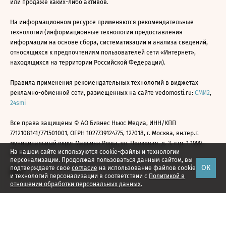
или продаже каких-либо активов.
На информационном ресурсе применяются рекомендательные
технологии (информационные технологии предоставления
информации на основе сбора, систематизации и анализа сведений,
относящихся к предпочтениям пользователей сети «Интернет»,
находящихся на территории Российской Федерации).
Правила применения рекомендательных технологий в виджетах
рекламно-обменной сети, размещенных на сайте vedomosti.ru:
СМИ2
,
24smi
Все права защищены © АО Бизнес Ньюс Медиа, ИНН/КПП
7712108141/771501001, ОГРН 1027739124775, 127018, г. Москва, вн.тер.г.
муниципальный округ Марьина Роща, ул. Полковая, д. 3, стр. 1 1999—
На нашем сайте используются cookie-файлы и технологии
2026
персонализации. Продолжая пользоваться данным сайтом, вы
ОК
подтверждаете свое
согласие
на использование файлов cookie
и технологий персонализации в соответствии с
Политикой в
отношении обработки персональных данных.