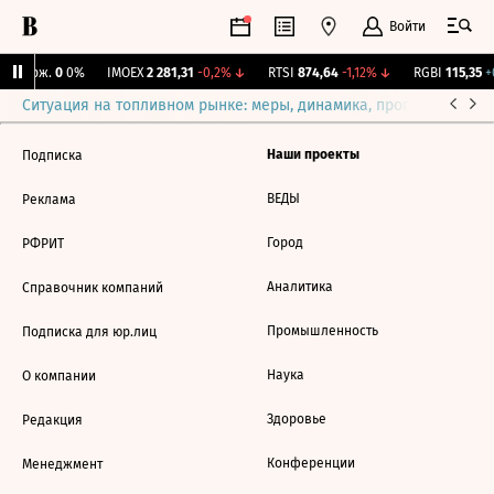
Войти
Y Бирж.
0
0%
IMOEX
2 281,31
-0,2%
↓
RTSI
874,64
-1,12%
↓
RGBI
115,35
+0
Ситуация на топливном рынке: меры, динамика, прогнозы
Выб
Наши проекты
Подписка
ВЕДЫ
Реклама
Город
РФРИТ
Аналитика
Справочник компаний
Промышленность
Подписка для юр.лиц
Наука
О компании
Здоровье
Редакция
Конференции
Менеджмент