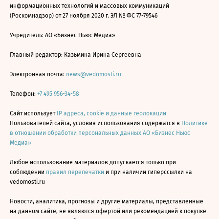
информационных технологий и массовых коммуникаций
(Роскомнадзор) от 27 ноября 2020 г. ЭЛ № ФС 77-79546
Учредитель: АО «Бизнес Ньюс Медиа»
Главный редактор: Казьмина Ирина Сергеевна
Электронная почта:
news@vedomosti.ru
Телефон:
+7 495 956-34-58
Сайт использует
IP адреса, cookie и данные геолокации
Пользователей сайта, условия использования содержатся в
Политике
в отношении обработки персональных данных АО «Бизнес Ньюс
Медиа»
Любое использование материалов допускается только при
соблюдении
правил перепечатки
и при наличии гиперссылки на
vedomosti.ru
Новости, аналитика, прогнозы и другие материалы, представленные
на данном сайте, не являются офертой или рекомендацией к покупке