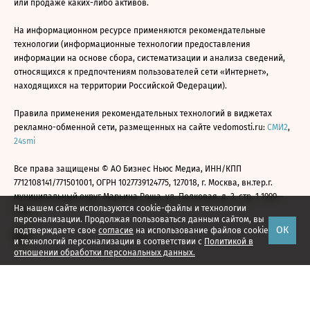
или продаже каких-либо активов.
На информационном ресурсе применяются рекомендательные
технологии (информационные технологии предоставления
информации на основе сбора, систематизации и анализа сведений,
относящихся к предпочтениям пользователей сети «Интернет»,
находящихся на территории Российской Федерации).
Правила применения рекомендательных технологий в виджетах
рекламно-обменной сети, размещенных на сайте vedomosti.ru:
СМИ2
,
24smi
Все права защищены © АО Бизнес Ньюс Медиа, ИНН/КПП
7712108141/771501001, ОГРН 1027739124775, 127018, г. Москва, вн.тер.г.
муниципальный округ Марьина Роща, ул. Полковая, д. 3, стр. 1 1999—
На нашем сайте используются cookie-файлы и технологии
2026
персонализации. Продолжая пользоваться данным сайтом, вы
ОК
подтверждаете свое
согласие
на использование файлов cookie
и технологий персонализации в соответствии с
Политикой в
отношении обработки персональных данных.