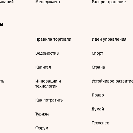
мпаний
Менеджмент
Распространение
ты
Правила торговли
Идеи управления
Ведомости&
Спорт
Капитал
Страна
ть
Инновации и
Устойчивое развити
технологии
Право
Как потратить
Думай
Туризм
Техуспех
Форум