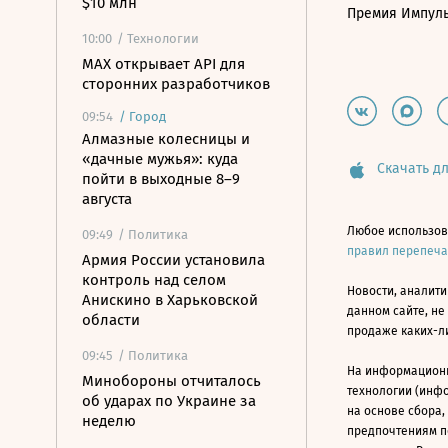
$10 млн
Премия Импул
10:00
/ Технологии
MAX открывает API для
сторонних разработчиков
09:54
/
Город
Алмазные колесницы и
«дачные мужья»: куда
Скачать дл
пойти в выходные 8–9
августа
Любое использов
09:49
/ Политика
правил перепеч
Армия России установила
контроль над селом
Новости, аналити
Анискино в Харьковской
данном сайте, не
области
продаже каких-л
09:45
/ Политика
На информацион
Минобороны отчиталось
технологии (инф
об ударах по Украине за
на основе сбора,
неделю
предпочтениям п