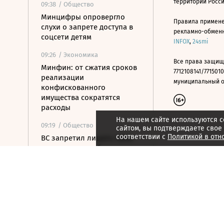
территории Росс
09:38
/ Общество
Минцифры опровергло
Правила примене
слухи о запрете доступа в
рекламно-обменно
соцсети детям
INFOX
,
24smi
09:26
/ Экономика
Все права защищ
Минфин: от сжатия сроков
7712108141/7715010
реализации
муниципальный окр
конфискованного
имущества сократятся
расходы
На нашем сайте используются c
09:19
/ Общество
сайтом, вы подтверждаете свое
соответствии с
Политикой в отн
ВС запретил лишать прав
за пьяную езду без
документов,
удостоверяющих личность
09:17
/ Политика
ФОМ: 69% россиян
сообщили, что доверяют
Путину