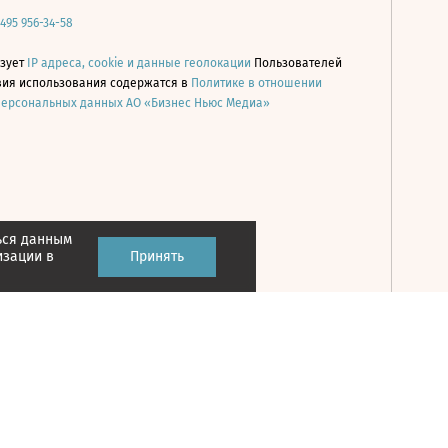
 495 956-34-58
ьзует
IP адреса, cookie и данные геолокации
Пользователей
овия использования содержатся в
Политике в отношении
персональных данных АО «Бизнес Ньюс Медиа»
ься данным
Принять
изации в