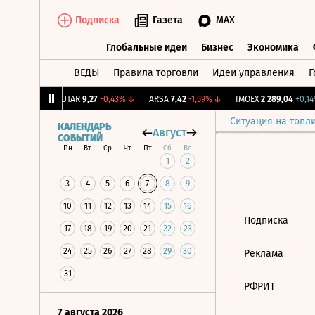
Подписка
Газета
MAX
Глобальные идеи
Бизнес
Экономика
ВЕДЫ
Правила торговли
Идеи управления
Г
Глобальные идеи
Бизнес
Экономик
75
+0,77%
↑
UTAR
9,27
-0,43%
↓
ARSA
7,42
-1,59%
↓
IMOEX
2 289,04
+0,14%
Ситуация на топл
КАЛЕНДАРЬ
Август
СОБЫТИЙ
Пн
Вт
Ср
Чт
Пт
Сб
Вс
1
2
3
4
5
6
7
8
9
10
11
12
13
14
15
16
Подписка
17
18
19
20
21
22
23
24
25
26
27
28
29
30
Реклама
31
РФРИТ
7 августа 2026