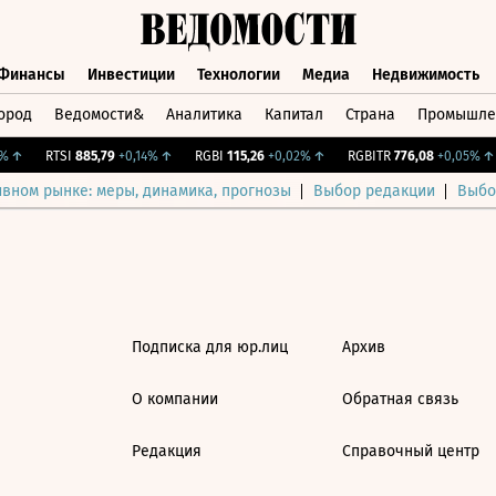
Финансы
Инвестиции
Технологии
Медиа
Недвижимость
ород
Ведомости&
Аналитика
Капитал
Страна
Промышле
а
Финансы
Инвестиции
Технологии
Медиа
Недвижимос
↑
RTSI
885,79
+0,14%
↑
RGBI
115,26
+0,02%
↑
RGBITR
776,08
+0,05%
↑
ивном рынке: меры, динамика, прогнозы
Выбор редакции
Выбо
Подписка для юр.лиц
Архив
О компании
Обратная связь
Редакция
Справочный центр