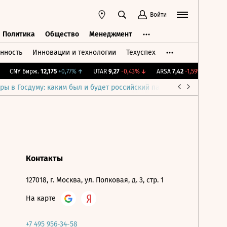
Войти
Политика
Общество
Менеджмент
нность
Инновации и технологии
Техуспех
ть
Политика
Общество
Менеджмент
CNY Бирж.
12,175
+0,77%
↑
UTAR
9,27
-0,43%
↓
ARSA
7,42
-1,59%
↓
IMO
ры в Госдуму: каким был и будет российский парламент
Война н
Контакты
127018, г. Москва, ул. Полковая, д. 3, стр. 1
На карте
+7 495 956-34-58