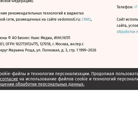
ийской Федерации).
Телефон:
+7
ния рекомендательных технологий в виджетах
й сети, размещенных на сайте vedomosti.ru:
СМИ2
,
Сайт испол
сайта, усл
обработки 
ены © АО Бизнес Ньюс Медиа, ИНН/КПП
01, ОГРН 1027739124775, 127018, г. Москва, вн.тер.г.
уг Марьина Роща, ул. Полковая, д. 3, стр. 1 1999—2026
ookie-файлы и технологии персонализации. Продолжая пользоват
согласие
на использование файлов cookie и технологий персонал
ошении обработки персональных данных.