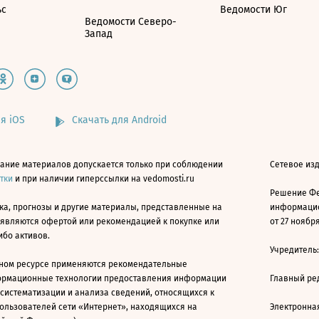
ьс
Ведомости Юг
Ведомости Северо-
Запад
я iOS
Скачать для Android
ание материалов допускается только при соблюдении
Сетевое изд
атки
и при наличии гиперссылки на vedomosti.ru
Решение Фе
ка, прогнозы и другие материалы, представленные на
информацио
 являются офертой или рекомендацией к покупке или
от 27 ноября
ибо активов.
Учредитель
ном ресурсе применяются рекомендательные
ормационные технологии предоставления информации
Главный ре
 систематизации и анализа сведений, относящихся к
ользователей сети «Интернет», находящихся на
Электронна