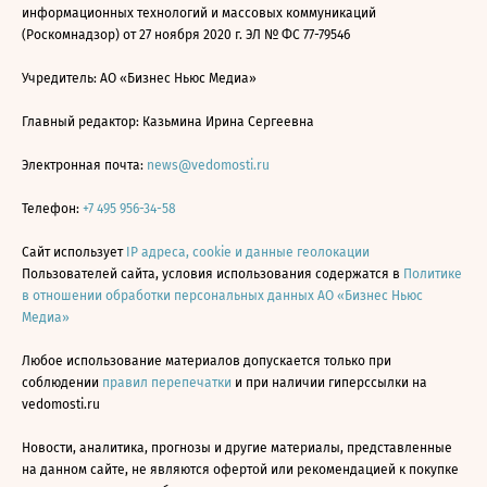
информационных технологий и массовых коммуникаций
(Роскомнадзор) от 27 ноября 2020 г. ЭЛ № ФС 77-79546
Учредитель: АО «Бизнес Ньюс Медиа»
Главный редактор: Казьмина Ирина Сергеевна
Электронная почта:
news@vedomosti.ru
Телефон:
+7 495 956-34-58
Сайт использует
IP адреса, cookie и данные геолокации
Пользователей сайта, условия использования содержатся в
Политике
в отношении обработки персональных данных АО «Бизнес Ньюс
Медиа»
Любое использование материалов допускается только при
соблюдении
правил перепечатки
и при наличии гиперссылки на
vedomosti.ru
Новости, аналитика, прогнозы и другие материалы, представленные
на данном сайте, не являются офертой или рекомендацией к покупке