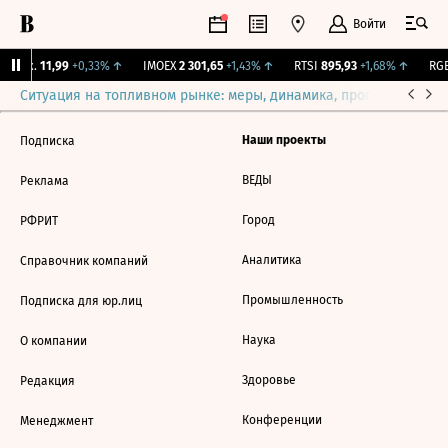
Войти
 Бирж.
11,99
+0,33%
↑
IMOEX
2 301,65
+1,43%
↑
RTSI
895,93
+1,68%
↑
RGB
Ситуация на топливном рынке: меры, динамика, прогнозы
Выб
Наши проекты
Подписка
ВЕДЫ
Реклама
Город
РФРИТ
Аналитика
Справочник компаний
Промышленность
Подписка для юр.лиц
Наука
О компании
Здоровье
Редакция
Конференции
Менеджмент