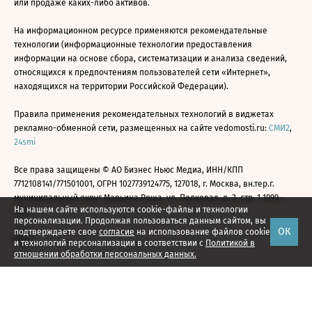
или продаже каких-либо активов.
На информационном ресурсе применяются рекомендательные
технологии (информационные технологии предоставления
информации на основе сбора, систематизации и анализа сведений,
относящихся к предпочтениям пользователей сети «Интернет»,
находящихся на территории Российской Федерации).
Правила применения рекомендательных технологий в виджетах
рекламно-обменной сети, размещенных на сайте vedomosti.ru:
СМИ2
,
24smi
Все права защищены © АО Бизнес Ньюс Медиа, ИНН/КПП
7712108141/771501001, ОГРН 1027739124775, 127018, г. Москва, вн.тер.г.
муниципальный округ Марьина Роща, ул. Полковая, д. 3, стр. 1 1999—
На нашем сайте используются cookie-файлы и технологии
2026
персонализации. Продолжая пользоваться данным сайтом, вы
ОК
подтверждаете свое
согласие
на использование файлов cookie
и технологий персонализации в соответствии с
Политикой в
отношении обработки персональных данных.