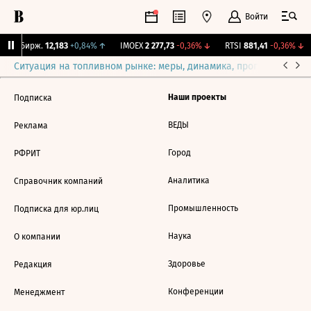
Войти
CNY Бирж.
12,183
+0,84%
↑
IMOEX
2 277,73
-0,36%
↓
RTSI
881,41
-0,36%
↓
Ситуация на топливном рынке: меры, динамика, прогнозы
Выб
Наши проекты
Подписка
ВЕДЫ
Реклама
Город
РФРИТ
Аналитика
Справочник компаний
Промышленность
Подписка для юр.лиц
Наука
О компании
Здоровье
Редакция
Конференции
Менеджмент