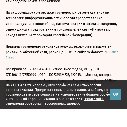
или продаже каких-либо активов.
На информационном ресурсе применяются рекомендательные
технологии (информационные технологии предоставления
информации на основе сбора, систематизации и анализа сведений,
относящихся к предпочтениям пользователей сети «Интернет»,
находящихся на территории Российской Федерации).
Правила применения рекомендательных технологий в виджетах
рекламно-обменной сети, размещенных на сайте vedomosti.ru:
СМИ2
,
24smi
Все права защищены © АО Бизнес Ньюс Медиа, ИНН/КПП
7712108141/771501001, ОГРН 1027739124775, 127018, г. Москва, вн.тер.г.
муниципальный округ Марьина Роща, ул. Полковая, д. 3, стр. 1 1999—
На нашем сайте используются cookie-файлы и технологии
2026
персонализации. Продолжая пользоваться данным сайтом, вы
ОК
подтверждаете свое
согласие
на использование файлов cookie
и технологий персонализации в соответствии с
Политикой в
отношении обработки персональных данных.