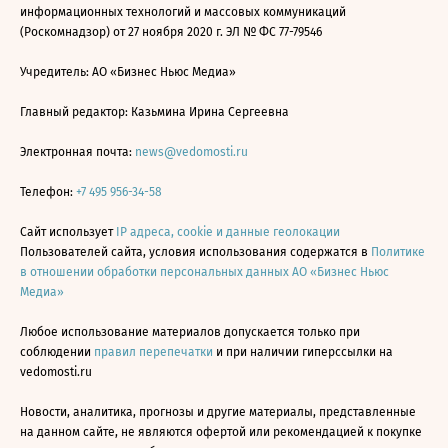
информационных технологий и массовых коммуникаций
(Роскомнадзор) от 27 ноября 2020 г. ЭЛ № ФС 77-79546
Учредитель: АО «Бизнес Ньюс Медиа»
Главный редактор: Казьмина Ирина Сергеевна
Электронная почта:
news@vedomosti.ru
Телефон:
+7 495 956-34-58
Сайт использует
IP адреса, cookie и данные геолокации
Пользователей сайта, условия использования содержатся в
Политике
в отношении обработки персональных данных АО «Бизнес Ньюс
Медиа»
Любое использование материалов допускается только при
соблюдении
правил перепечатки
и при наличии гиперссылки на
vedomosti.ru
Новости, аналитика, прогнозы и другие материалы, представленные
на данном сайте, не являются офертой или рекомендацией к покупке