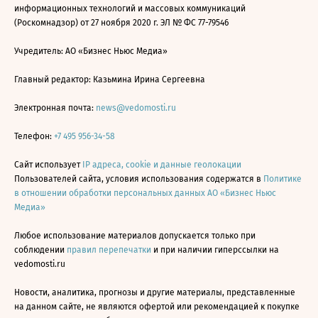
информационных технологий и массовых коммуникаций
(Роскомнадзор) от 27 ноября 2020 г. ЭЛ № ФС 77-79546
Учредитель: АО «Бизнес Ньюс Медиа»
Главный редактор: Казьмина Ирина Сергеевна
Электронная почта:
news@vedomosti.ru
Телефон:
+7 495 956-34-58
Сайт использует
IP адреса, cookie и данные геолокации
Пользователей сайта, условия использования содержатся в
Политике
в отношении обработки персональных данных АО «Бизнес Ньюс
Медиа»
Любое использование материалов допускается только при
соблюдении
правил перепечатки
и при наличии гиперссылки на
vedomosti.ru
Новости, аналитика, прогнозы и другие материалы, представленные
на данном сайте, не являются офертой или рекомендацией к покупке