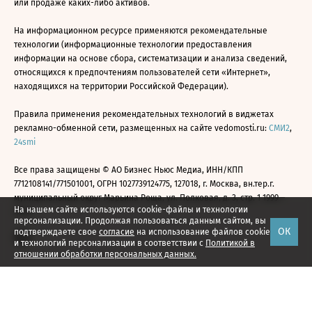
или продаже каких-либо активов.
На информационном ресурсе применяются рекомендательные
технологии (информационные технологии предоставления
информации на основе сбора, систематизации и анализа сведений,
относящихся к предпочтениям пользователей сети «Интернет»,
находящихся на территории Российской Федерации).
Правила применения рекомендательных технологий в виджетах
рекламно-обменной сети, размещенных на сайте vedomosti.ru:
СМИ2
,
24smi
Все права защищены © АО Бизнес Ньюс Медиа, ИНН/КПП
7712108141/771501001, ОГРН 1027739124775, 127018, г. Москва, вн.тер.г.
муниципальный округ Марьина Роща, ул. Полковая, д. 3, стр. 1 1999—
На нашем сайте используются cookie-файлы и технологии
2026
персонализации. Продолжая пользоваться данным сайтом, вы
ОК
подтверждаете свое
согласие
на использование файлов cookie
и технологий персонализации в соответствии с
Политикой в
отношении обработки персональных данных.