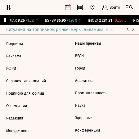
Войти
↑
UTAR
9,26
+1,2%
↑
BSPBP
36,95
+1,93%
↑
IMOEX
2 281,31
-0,2%
↓
RTSI
Ситуация на топливном рынке: меры, динамика, прогнозы
Выб
Наши проекты
Подписка
ВЕДЫ
Реклама
Город
РФРИТ
Аналитика
Справочник компаний
Промышленность
Подписка для юр.лиц
Наука
О компании
Здоровье
Редакция
Конференции
Менеджмент