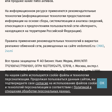
или продаже каких-либо активов.
На информационном ресурсе применяются рекомендательные
технологии (информационные технологии предоставления
информации на основе сбора, систематизации и анализа сведений,
относящихся к предпочтениям пользователей сети «Интернет»,
находящихся на территории Российской Федерации).
Правила применения рекомендательных технологий в виджетах
рекламно-обменной сети, размещенных на сайте vedomosti.ru:
СМИ2
,
24smi
Все права защищены © АО Бизнес Ньюс Медиа, ИНН/КПП
7712108141/771501001, ОГРН 1027739124775, 127018, г. Москва, вн.тер.г.
муниципальный округ Марьина Роща, ул. Полковая, д. 3, стр. 1 1999—
На нашем сайте используются cookie-файлы и технологии
2026
персонализации. Продолжая пользоваться данным сайтом, вы
ОК
подтверждаете свое
согласие
на использование файлов cookie
и технологий персонализации в соответствии с
Политикой в
отношении обработки персональных данных.