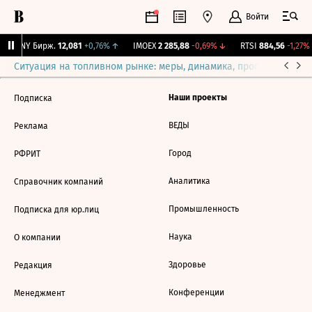
Войти
CNY Бирж.
12,081
+0,76%
↑
IMOEX
2 285,88
-0,69%
↓
RTSI
884,56
-1,27%
Ситуация на топливном рынке: меры, динамика, прогнозы
Выб
Наши проекты
Подписка
ВЕДЫ
Реклама
Город
РФРИТ
Аналитика
Справочник компаний
Промышленность
Подписка для юр.лиц
Наука
О компании
Здоровье
Редакция
Конференции
Менеджмент