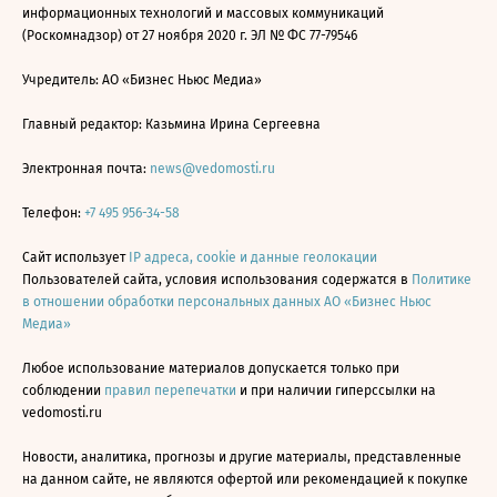
информационных технологий и массовых коммуникаций
(Роскомнадзор) от 27 ноября 2020 г. ЭЛ № ФС 77-79546
Учредитель: АО «Бизнес Ньюс Медиа»
Главный редактор: Казьмина Ирина Сергеевна
Электронная почта:
news@vedomosti.ru
Телефон:
+7 495 956-34-58
Сайт использует
IP адреса, cookie и данные геолокации
Пользователей сайта, условия использования содержатся в
Политике
в отношении обработки персональных данных АО «Бизнес Ньюс
Медиа»
Любое использование материалов допускается только при
соблюдении
правил перепечатки
и при наличии гиперссылки на
vedomosti.ru
Новости, аналитика, прогнозы и другие материалы, представленные
на данном сайте, не являются офертой или рекомендацией к покупке