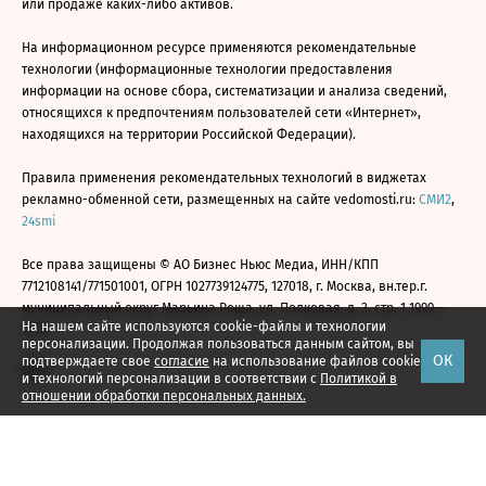
или продаже каких-либо активов.
На информационном ресурсе применяются рекомендательные
технологии (информационные технологии предоставления
информации на основе сбора, систематизации и анализа сведений,
относящихся к предпочтениям пользователей сети «Интернет»,
находящихся на территории Российской Федерации).
Правила применения рекомендательных технологий в виджетах
рекламно-обменной сети, размещенных на сайте vedomosti.ru:
СМИ2
,
24smi
Все права защищены © АО Бизнес Ньюс Медиа, ИНН/КПП
7712108141/771501001, ОГРН 1027739124775, 127018, г. Москва, вн.тер.г.
муниципальный округ Марьина Роща, ул. Полковая, д. 3, стр. 1 1999—
На нашем сайте используются cookie-файлы и технологии
2026
персонализации. Продолжая пользоваться данным сайтом, вы
ОК
подтверждаете свое
согласие
на использование файлов cookie
и технологий персонализации в соответствии с
Политикой в
отношении обработки персональных данных.