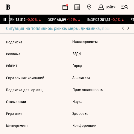
Войти
AKRN
18 512
-0,02%
↓
OKEY
40,09
-1,91%
↓
IMOEX
2 281,31
-0,2%
↓
RT
Ситуация на топливном рынке: меры, динамика, прогнозы
Выб
Наши проекты
Подписка
ВЕДЫ
Реклама
Город
РФРИТ
Аналитика
Справочник компаний
Промышленность
Подписка для юр.лиц
Наука
О компании
Здоровье
Редакция
Конференции
Менеджмент