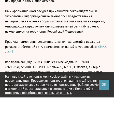
или продаже каких-либо активов.
На информационном ресурсе применяются рекомендательные
технологии (информационные технологии предоставления
информации на основе сбора, систематизации и анализа сведений,
относящихся к предпочтениям пользователей сети «Интернет»,
находящихся на территории Российской Федерации).
Правила применения рекомендательных технологий в виджетах
рекламно-обменной сети, размещенных на сайте vedomosti.ru:
СМИ2
,
24smi
Все права защищены © АО Бизнес Ньюс Медиа, ИНН/КПП
7712108141/771501001, ОГРН 1027739124775, 127018, г. Москва, вн.тер.г.
муниципальный округ Марьина Роща, ул. Полковая, д. 3, стр. 1 1999—
На нашем сайте используются cookie-файлы и технологии
2026
персонализации. Продолжая пользоваться данным сайтом, вы
ОК
подтверждаете свое
согласие
на использование файлов cookie
и технологий персонализации в соответствии с
Политикой в
отношении обработки персональных данных.