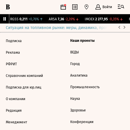
Войти
↑
RGSS
0,211
+0,76%
↑
ARSA
7,36
-2,39%
↓
IMOEX
2 277,95
-0,35%
↓
R
Ситуация на топливном рынке: меры, динамика, прогнозы
Выб
Наши проекты
Подписка
ВЕДЫ
Реклама
Город
РФРИТ
Аналитика
Справочник компаний
Промышленность
Подписка для юр.лиц
Наука
О компании
Здоровье
Редакция
Конференции
Менеджмент