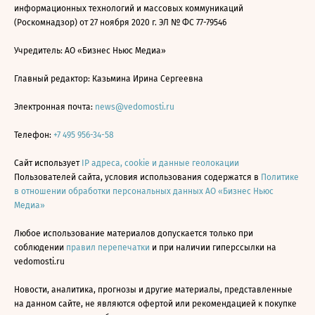
информационных технологий и массовых коммуникаций
(Роскомнадзор) от 27 ноября 2020 г. ЭЛ № ФС 77-79546
Учредитель: АО «Бизнес Ньюс Медиа»
Главный редактор: Казьмина Ирина Сергеевна
Электронная почта:
news@vedomosti.ru
Телефон:
+7 495 956-34-58
Сайт использует
IP адреса, cookie и данные геолокации
Пользователей сайта, условия использования содержатся в
Политике
в отношении обработки персональных данных АО «Бизнес Ньюс
Медиа»
Любое использование материалов допускается только при
соблюдении
правил перепечатки
и при наличии гиперссылки на
vedomosti.ru
Новости, аналитика, прогнозы и другие материалы, представленные
на данном сайте, не являются офертой или рекомендацией к покупке