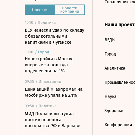
Справочник ко
Новости
Новости
компаний
10:10
/ Политика
Наши проек
ВСУ нанесли удар по складу
с безалкогольными
ВЕДЫ
напитками в Луганске
10:10
/
Город
Город
Новостройки в Москве
впервые за полгода
Аналитика
подешевели на 1%
09:55
/ Инвестиции
Промышленнос
Цена акций «Газпрома» на
Мосбирже упала на 2,1%
Наука
09:50
/ Политика
Здоровье
МИД Польши выступил
против переноса
Конференции
посольства РФ в Варшаве