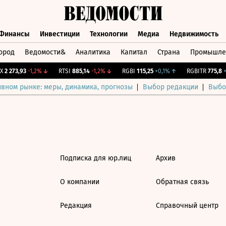
Финансы
Инвестиции
Технологии
Медиа
Недвижимость
ород
Ведомости&
Аналитика
Капитал
Страна
Промышле
а
Финансы
Инвестиции
Технологии
Медиа
Недвижимос
2 273,93
-1,2%
↓
RTSI
885,14
-1,2%
↓
RGBI
115,25
+0,1%
↑
RGBITR
775,8
+0
ивном рынке: меры, динамика, прогнозы
Выбор редакции
Выбо
Подписка для юр.лиц
Архив
О компании
Обратная связь
Редакция
Справочный центр