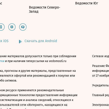
ьс
Ведомости Юг
Ведомости Северо-
Запад
я iOS
Скачать для Android
ание материалов допускается только при соблюдении
Сетевое изд
атки
и при наличии гиперссылки на vedomosti.ru
Решение Фе
ка, прогнозы и другие материалы, представленные на
информацио
 являются офертой или рекомендацией к покупке или
от 27 ноября
ибо активов.
Учредитель
ном ресурсе применяются рекомендательные
ормационные технологии предоставления информации
Главный ре
 систематизации и анализа сведений, относящихся к
ользователей сети «Интернет», находящихся на
Электронна