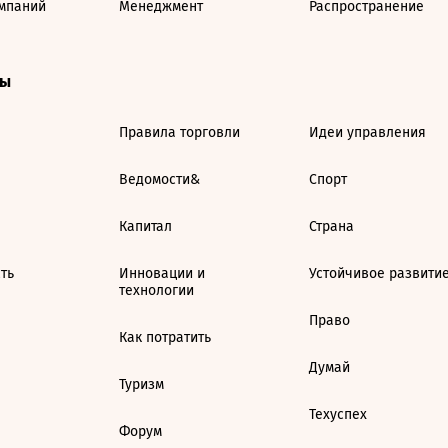
мпаний
Менеджмент
Распространение
ты
Правила торговли
Идеи управления
Ведомости&
Спорт
Капитал
Страна
ть
Инновации и
Устойчивое развити
технологии
Право
Как потратить
Думай
Туризм
Техуспех
Форум