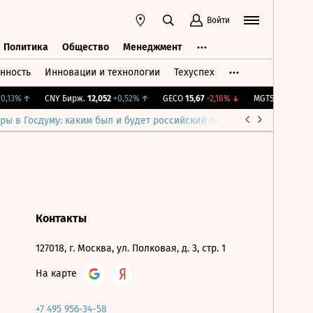
Войти
Политика
Общество
Менеджмент
нность
Инновации и технологии
Техуспех
ть
Политика
Общество
Менеджмент
,13%
↑
CNY Бирж.
12,052
+0,52%
↑
GECO
15,67
-2,18%
↓
MGTS
1 352
+2,89
ры в Госдуму: каким был и будет российский парламент
Война н
Контакты
127018, г. Москва, ул. Полковая, д. 3, стр. 1
На карте
+7 495 956-34-58