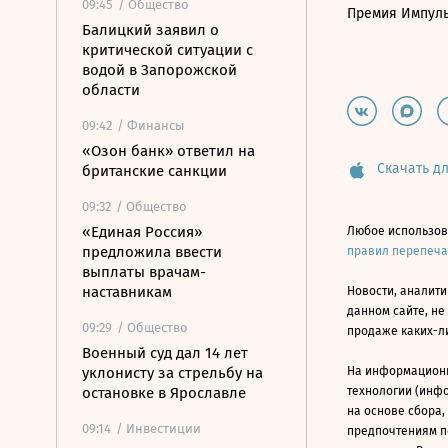
09:45
/ Общество
Премия Импул
Балицкий заявил о
критической ситуации с
водой в Запорожской
области
09:42
/ Финансы
«Озон банк» ответил на
Скачать дл
британские санкции
09:32
/ Общество
«Единая Россия»
Любое использов
предложила ввести
правил перепеч
выплаты врачам-
наставникам
Новости, аналити
данном сайте, не
09:29
/ Общество
продаже каких-л
Военный суд дал 14 лет
уклонисту за стрельбу на
На информацион
остановке в Ярославле
технологии (инф
на основе сбора,
09:14
/ Инвестиции
предпочтениям п