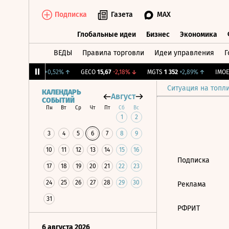
Подписка
Газета
MAX
Глобальные идеи
Бизнес
Экономика
ВЕДЫ
Правила торговли
Идеи управления
Г
Глобальные идеи
Бизнес
Экономик
 Бирж.
12,052
+0,52%
↑
GECO
15,67
-2,18%
↓
MGTS
1 352
+2,89%
↑
IMOEX
Ситуация на топл
КАЛЕНДАРЬ
Август
СОБЫТИЙ
Пн
Вт
Ср
Чт
Пт
Сб
Вс
1
2
3
4
5
6
7
8
9
10
11
12
13
14
15
16
Подписка
17
18
19
20
21
22
23
24
25
26
27
28
29
30
Реклама
31
РФРИТ
6 августа 2026