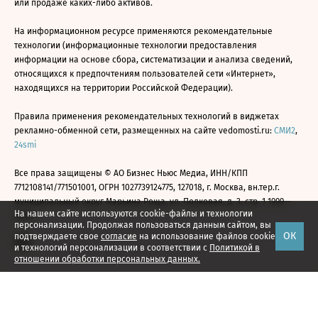
или продаже каких-либо активов.
На информационном ресурсе применяются рекомендательные
технологии (информационные технологии предоставления
информации на основе сбора, систематизации и анализа сведений,
относящихся к предпочтениям пользователей сети «Интернет»,
находящихся на территории Российской Федерации).
Правила применения рекомендательных технологий в виджетах
рекламно-обменной сети, размещенных на сайте vedomosti.ru:
СМИ2
,
24smi
Все права защищены © АО Бизнес Ньюс Медиа, ИНН/КПП
7712108141/771501001, ОГРН 1027739124775, 127018, г. Москва, вн.тер.г.
муниципальный округ Марьина Роща, ул. Полковая, д. 3, стр. 1 1999—
На нашем сайте используются cookie-файлы и технологии
2026
персонализации. Продолжая пользоваться данным сайтом, вы
ОК
подтверждаете свое
согласие
на использование файлов cookie
и технологий персонализации в соответствии с
Политикой в
отношении обработки персональных данных.