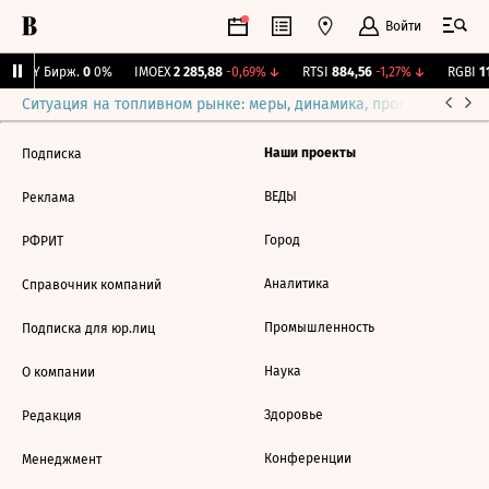
Войти
CNY Бирж.
0
0%
IMOEX
2 285,88
-0,69%
↓
RTSI
884,56
-1,27%
↓
RGBI
11
Ситуация на топливном рынке: меры, динамика, прогнозы
Выб
Наши проекты
Подписка
ВЕДЫ
Реклама
Город
РФРИТ
Аналитика
Справочник компаний
Промышленность
Подписка для юр.лиц
Наука
О компании
Здоровье
Редакция
Конференции
Менеджмент