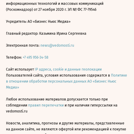
информационных технологий и массовых коммуникаций
(Роскомнадзор) от 27 ноября 2020 г. ЭЛ № ФС 77-79546
Учредитель: АО «Бизнес Ньюс Медиа»
Главный редактор: Казьмина Ирина Сергеевна
Электронная почта:
news@vedomosti.ru
Телефон:
+7 495 956-34-58
Сайт использует
IP адреса, cookie и данные геолокации
Пользователей сайта, условия использования содержатся в
Политике
в отношении обработки персональных данных АО «Бизнес Ньюс
Медиа»
Любое использование материалов допускается только при
соблюдении
правил перепечатки
и при наличии гиперссылки на
vedomosti.ru
Новости, аналитика, прогнозы и другие материалы, представленные
на данном сайте, не являются офертой или рекомендацией к покупке