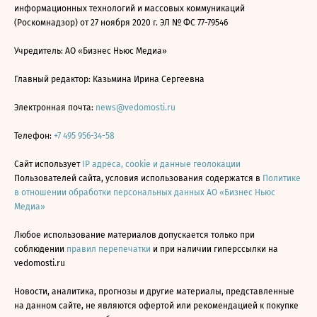
информационных технологий и массовых коммуникаций
(Роскомнадзор) от 27 ноября 2020 г. ЭЛ № ФС 77-79546
Учредитель: АО «Бизнес Ньюс Медиа»
Главный редактор: Казьмина Ирина Сергеевна
Электронная почта:
news@vedomosti.ru
Телефон:
+7 495 956-34-58
Сайт использует
IP адреса, cookie и данные геолокации
Пользователей сайта, условия использования содержатся в
Политике
в отношении обработки персональных данных АО «Бизнес Ньюс
Медиа»
Любое использование материалов допускается только при
соблюдении
правил перепечатки
и при наличии гиперссылки на
vedomosti.ru
Новости, аналитика, прогнозы и другие материалы, представленные
на данном сайте, не являются офертой или рекомендацией к покупке