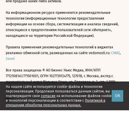
или продаже каких-либо активов.
На информационном ресурсе применяются рекомендательные
технологии (информационные технологии предоставления
информации на основе сбора, систематизации и анализа сведений,
относящихся к предпочтениям пользователей сети «Интернет»,
находящихся на территории Российской Федерации).
Правила применения рекомендательных технологий в виджетах
рекламно-обменной сети, размещенных на сайте vedomosti.ru:
СМИ2
,
24smi
Все права защищены © АО Бизнес Ньюс Медиа, ИНН/КПП
7712108141/771501001, ОГРН 1027739124775, 127018, г. Москва, вн.тер.г.
муниципальный округ Марьина Роща, ул. Полковая, д. 3, стр. 1 1999—
На нашем сайте используются cookie-файлы и технологии
2026
персонализации. Продолжая пользоваться данным сайтом, вы
ОК
подтверждаете свое
согласие
на использование файлов cookie
и технологий персонализации в соответствии с
Политикой в
отношении обработки персональных данных.