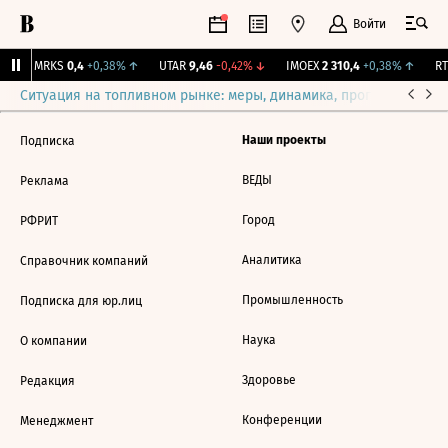
Войти
↑
MRKS
0,4
+0,38%
↑
UTAR
9,46
-0,42%
↓
IMOEX
2 310,4
+0,38%
↑
RTS
Ситуация на топливном рынке: меры, динамика, прогнозы
Выб
Наши проекты
Подписка
ВЕДЫ
Реклама
Город
РФРИТ
Аналитика
Справочник компаний
Промышленность
Подписка для юр.лиц
Наука
О компании
Здоровье
Редакция
Конференции
Менеджмент