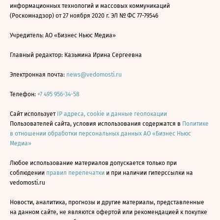
информационных технологий и массовых коммуникаций
(Роскомнадзор) от 27 ноября 2020 г. ЭЛ № ФС 77-79546
Учредитель: АО «Бизнес Ньюс Медиа»
Главный редактор: Казьмина Ирина Сергеевна
Электронная почта:
news@vedomosti.ru
Телефон:
+7 495 956-34-58
Сайт использует
IP адреса, cookie и данные геолокации
Пользователей сайта, условия использования содержатся в
Политике
в отношении обработки персональных данных АО «Бизнес Ньюс
Медиа»
Любое использование материалов допускается только при
соблюдении
правил перепечатки
и при наличии гиперссылки на
vedomosti.ru
Новости, аналитика, прогнозы и другие материалы, представленные
на данном сайте, не являются офертой или рекомендацией к покупке