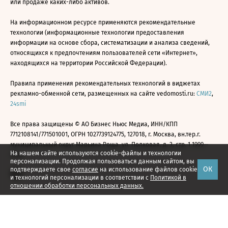
или продаже каких-либо активов.
На информационном ресурсе применяются рекомендательные
технологии (информационные технологии предоставления
информации на основе сбора, систематизации и анализа сведений,
относящихся к предпочтениям пользователей сети «Интернет»,
находящихся на территории Российской Федерации).
Правила применения рекомендательных технологий в виджетах
рекламно-обменной сети, размещенных на сайте vedomosti.ru:
СМИ2
,
24smi
Все права защищены © АО Бизнес Ньюс Медиа, ИНН/КПП
7712108141/771501001, ОГРН 1027739124775, 127018, г. Москва, вн.тер.г.
муниципальный округ Марьина Роща, ул. Полковая, д. 3, стр. 1 1999—
На нашем сайте используются cookie-файлы и технологии
2026
персонализации. Продолжая пользоваться данным сайтом, вы
ОК
подтверждаете свое
согласие
на использование файлов cookie
и технологий персонализации в соответствии с
Политикой в
отношении обработки персональных данных.