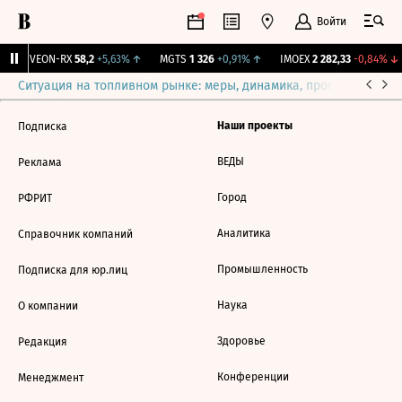
Войти
↑
VEON-RX
58,2
+5,63%
↑
MGTS
1 326
+0,91%
↑
IMOEX
2 282,33
-0,84%
↓
Ситуация на топливном рынке: меры, динамика, прогнозы
Выб
Наши проекты
Подписка
ВЕДЫ
Реклама
Город
РФРИТ
Аналитика
Справочник компаний
Промышленность
Подписка для юр.лиц
Наука
О компании
Здоровье
Редакция
Конференции
Менеджмент