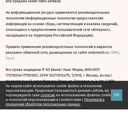
или продаже каких-либо активов.
На информационном ресурсе применяются рекомендательные
технологии (информационные технологии предоставления
информации на основе сбора, систематизации и анализа сведений,
относящихся к предпочтениям пользователей сети «Интернет»,
находящихся на территории Российской Федерации).
Правила применения рекомендательных технологий в виджетах
рекламно-обменной сети, размещенных на сайте vedomosti.ru:
СМИ2
,
24smi
Все права защищены © АО Бизнес Ньюс Медиа, ИНН/КПП
7712108141/771501001, ОГРН 1027739124775, 127018, г. Москва, вн.тер.г.
муниципальный округ Марьина Роща, ул. Полковая, д. 3, стр. 1 1999—
На нашем сайте используются cookie-файлы и технологии
2026
персонализации. Продолжая пользоваться данным сайтом, вы
ОК
подтверждаете свое
согласие
на использование файлов cookie
и технологий персонализации в соответствии с
Политикой в
отношении обработки персональных данных.