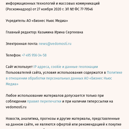
информационных технологий и массовых коммуникаций
(Роскомнадзор) от 27 ноября 2020 г. ЭЛ № ФС 77-79546
Учредитель: АО «Бизнес Ньюс Медиа»
Главный редактор: Казьмина Ирина Сергеевна
Электронная почта:
news@vedomosti.ru
Телефон:
+7 495 956-34-58
Сайт использует
IP адреса, cookie и данные геолокации
Пользователей сайта, условия использования содержатся в
Политике
в отношении обработки персональных данных АО «Бизнес Ньюс
Медиа»
Любое использование материалов допускается только при
соблюдении
правил перепечатки
и при наличии гиперссылки на
vedomosti.ru
Новости, аналитика, прогнозы и другие материалы, представленные
на данном сайте, не являются офертой или рекомендацией к покупке