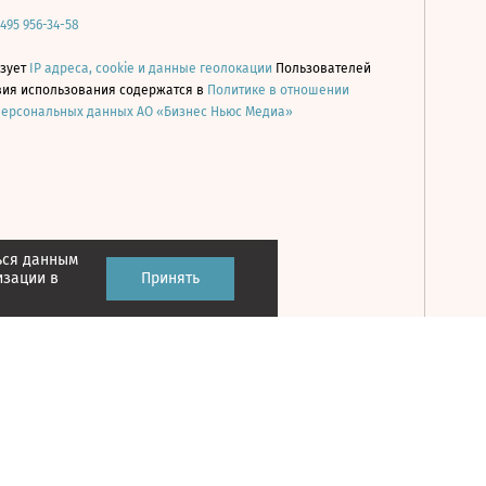
 495 956-34-58
ьзует
IP адреса, cookie и данные геолокации
Пользователей
овия использования содержатся в
Политике в отношении
персональных данных АО «Бизнес Ньюс Медиа»
ься данным
Принять
изации в