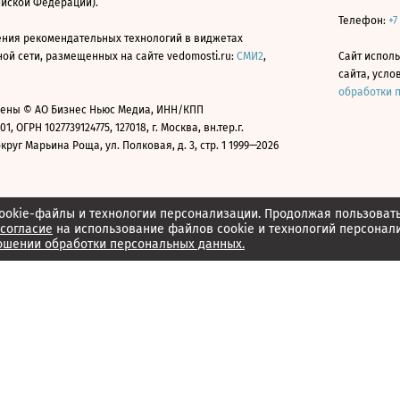
ийской Федерации).
Телефон:
+7
ния рекомендательных технологий в виджетах
й сети, размещенных на сайте vedomosti.ru:
СМИ2
,
Сайт испол
сайта, усл
обработки 
ены © АО Бизнес Ньюс Медиа, ИНН/КПП
01, ОГРН 1027739124775, 127018, г. Москва, вн.тер.г.
уг Марьина Роща, ул. Полковая, д. 3, стр. 1 1999—2026
ookie-файлы и технологии персонализации. Продолжая пользоват
согласие
на использование файлов cookie и технологий персонал
ошении обработки персональных данных.