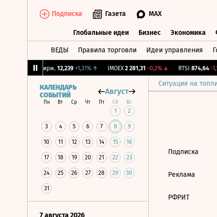
Подписка
Газета
MAX
Глобальные идеи
Бизнес
Экономика
ВЕДЫ
Правила торговли
Идеи управления
Г
Глобальные идеи
Бизнес
Экономик
79%
↓
CNY Бирж.
12,239
+1,31%
↑
IMOEX
2 281,31
-0,2%
↓
RTSI
874,64
-1,1
Ситуация на топл
КАЛЕНДАРЬ
Август
СОБЫТИЙ
Пн
Вт
Ср
Чт
Пт
Сб
Вс
1
2
3
4
5
6
7
8
9
10
11
12
13
14
15
16
Подписка
17
18
19
20
21
22
23
24
25
26
27
28
29
30
Реклама
31
РФРИТ
7 августа 2026