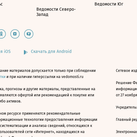
ьс
Ведомости Юг
Ведомости Северо-
Запад
я iOS
Скачать для Android
ание материалов допускается только при соблюдении
Сетевое изд
атки
и при наличии гиперссылки на vedomosti.ru
Решение Фе
ка, прогнозы и другие материалы, представленные на
информацио
 являются офертой или рекомендацией к покупке или
от 27 ноября
ибо активов.
Учредитель
ном ресурсе применяются рекомендательные
ормационные технологии предоставления информации
Главный ре
 систематизации и анализа сведений, относящихся к
ользователей сети «Интернет», находящихся на
Электронна