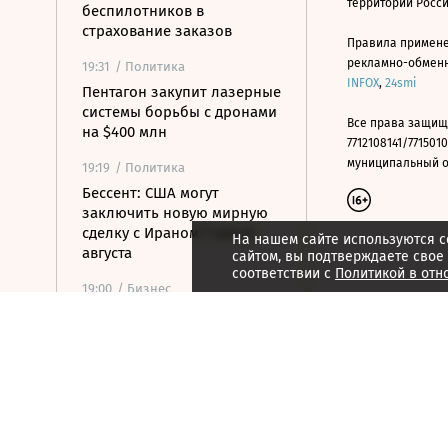
территории Росс
беспилотников в
страхование заказов
Правила примене
рекламно-обменно
19:31
/ Политика
INFOX
,
24smi
Пентагон закупит лазерные
системы борьбы с дронами
Все права защищ
на $400 млн
7712108141/7715010
муниципальный окр
19:19
/ Политика
Бессент: США могут
заключить новую мирную
сделку с Ираном 7 или 8
На нашем сайте используются c
августа
сайтом, вы подтверждаете свое
соответствии с
Политикой в отн
19:00
/ Бизнес
Аукцион по продаже
Рижского вокзала вновь не
состоялся
18:44
/ Политика
В Раде призвали Федорова
отправиться служить в ВСУ