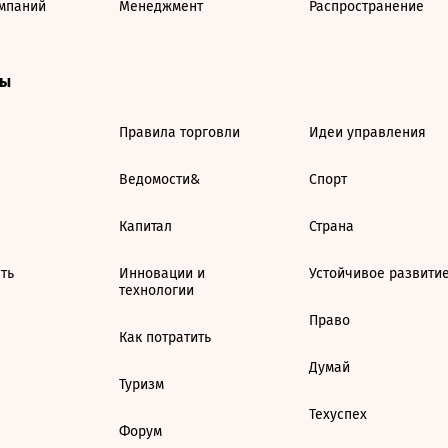
мпаний
Менеджмент
Распространение
ты
Правила торговли
Идеи управления
Ведомости&
Спорт
Капитал
Страна
ть
Инновации и
Устойчивое развити
технологии
Право
Как потратить
Думай
Туризм
Техуспех
Форум