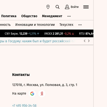
Войти
Политика
Общество
Менеджмент
нность
Инновации и технологии
Техуспех
ть
Политика
Общество
Менеджмент
CNY Бирж.
12,239
+1,31%
↑
IMOEX
2 281,31
-0,2%
↓
RTSI
874,64
-1,12%
↓
ры в Госдуму: каким был и будет российский парламент
Война н
Контакты
127018, г. Москва, ул. Полковая, д. 3, стр. 1
На карте
+7 495 956-34-58