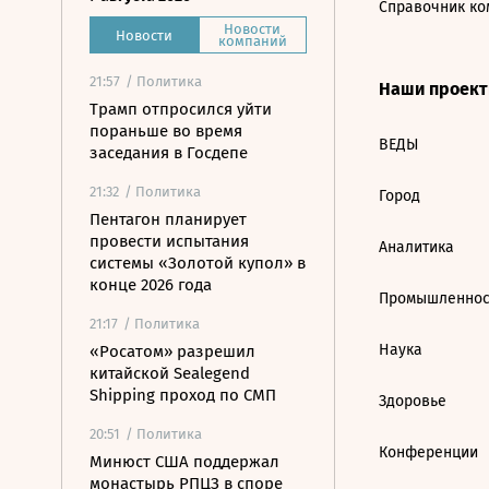
Справочник ко
Новости
Новости
компаний
21:57
/ Политика
Наши проек
Трамп отпросился уйти
пораньше во время
ВЕДЫ
заседания в Госдепе
21:32
/ Политика
Город
Пентагон планирует
провести испытания
Аналитика
системы «Золотой купол» в
конце 2026 года
Промышленнос
21:17
/ Политика
Наука
«Росатом» разрешил
китайской Sealegend
Shipping проход по СМП
Здоровье
20:51
/ Политика
Конференции
Минюст США поддержал
монастырь РПЦЗ в споре