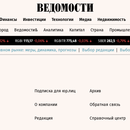
Финансы
Инвестиции
Технологии
Медиа
Недвижимость
ород
Ведомости&
Аналитика
Капитал
Страна
Промышле
а
Финансы
Инвестиции
Технологии
Медиа
Недвижимос
2%
↓
RGBI
115,17
-0,06%
↓
RGBITR
775,48
-0,03%
↓
SBER
282,5
-0,79%
↓
ивном рынке: меры, динамика, прогнозы
Выбор редакции
Выбо
Подписка для юр.лиц
Архив
О компании
Обратная связь
Редакция
Справочный центр