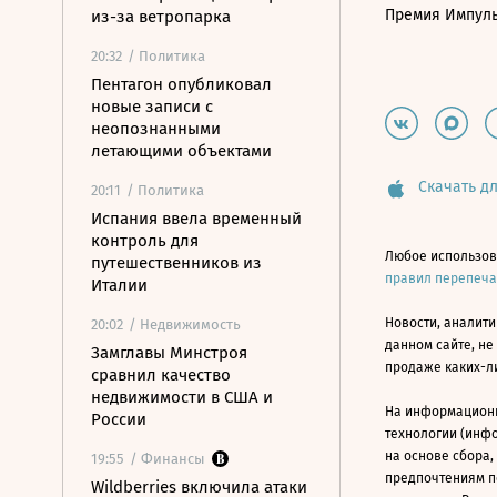
Премия Импул
из-за ветропарка
20:32
/ Политика
Пентагон опубликовал
новые записи с
неопознанными
летающими объектами
Скачать дл
20:11
/ Политика
Испания ввела временный
контроль для
Любое использов
путешественников из
правил перепеч
Италии
Новости, аналити
20:02
/ Недвижимость
данном сайте, не
Замглавы Минстроя
продаже каких-л
сравнил качество
недвижимости в США и
На информацион
России
технологии (инф
на основе сбора,
19:55
/ Финансы
предпочтениям п
Wildberries включила атаки