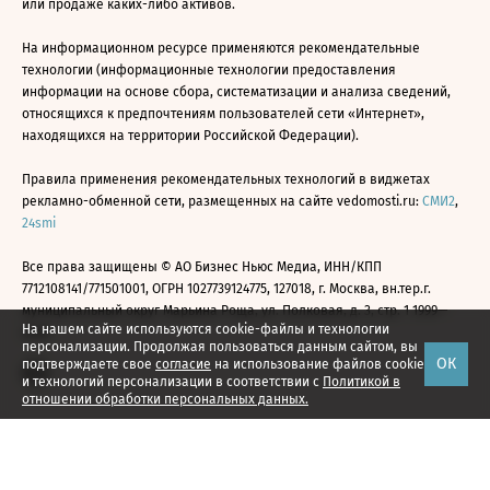
или продаже каких-либо активов.
На информационном ресурсе применяются рекомендательные
технологии (информационные технологии предоставления
информации на основе сбора, систематизации и анализа сведений,
относящихся к предпочтениям пользователей сети «Интернет»,
находящихся на территории Российской Федерации).
Правила применения рекомендательных технологий в виджетах
рекламно-обменной сети, размещенных на сайте vedomosti.ru:
СМИ2
,
24smi
Все права защищены © АО Бизнес Ньюс Медиа, ИНН/КПП
7712108141/771501001, ОГРН 1027739124775, 127018, г. Москва, вн.тер.г.
муниципальный округ Марьина Роща, ул. Полковая, д. 3, стр. 1 1999—
На нашем сайте используются cookie-файлы и технологии
2026
персонализации. Продолжая пользоваться данным сайтом, вы
ОК
подтверждаете свое
согласие
на использование файлов cookie
и технологий персонализации в соответствии с
Политикой в
отношении обработки персональных данных.