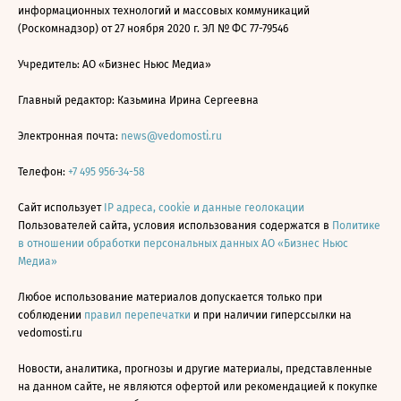
информационных технологий и массовых коммуникаций
(Роскомнадзор) от 27 ноября 2020 г. ЭЛ № ФС 77-79546
Учредитель: АО «Бизнес Ньюс Медиа»
Главный редактор: Казьмина Ирина Сергеевна
Электронная почта:
news@vedomosti.ru
Телефон:
+7 495 956-34-58
Сайт использует
IP адреса, cookie и данные геолокации
Пользователей сайта, условия использования содержатся в
Политике
в отношении обработки персональных данных АО «Бизнес Ньюс
Медиа»
Любое использование материалов допускается только при
соблюдении
правил перепечатки
и при наличии гиперссылки на
vedomosti.ru
Новости, аналитика, прогнозы и другие материалы, представленные
на данном сайте, не являются офертой или рекомендацией к покупке