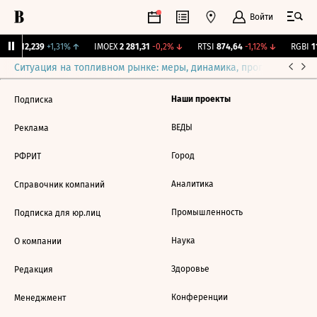
Войти
ирж.
12,239
+1,31%
↑
IMOEX
2 281,31
-0,2%
↓
RTSI
874,64
-1,12%
↓
RGBI
11
Ситуация на топливном рынке: меры, динамика, прогнозы
Выб
Наши проекты
Подписка
ВЕДЫ
Реклама
Город
РФРИТ
Аналитика
Справочник компаний
Промышленность
Подписка для юр.лиц
Наука
О компании
Здоровье
Редакция
Конференции
Менеджмент