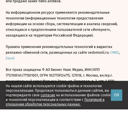
или продаже каких-либо активов.
На информационном ресурсе применяются рекомендательные
технологии (информационные технологии предоставления
информации на основе сбора, систематизации и анализа сведений,
относящихся к предпочтениям пользователей сети «Интернет»,
находящихся на территории Российской Федерации).
Правила применения рекомендательных технологий в виджетах
рекламно-обменной сети, размещенных на сайте vedomosti.ru:
СМИ2
,
24smi
Все права защищены © АО Бизнес Ньюс Медиа, ИНН/КПП
7712108141/771501001, ОГРН 1027739124775, 127018, г. Москва, вн.тер.г.
муниципальный округ Марьина Роща, ул. Полковая, д. 3, стр. 1 1999—
На нашем сайте используются cookie-файлы и технологии
2026
персонализации. Продолжая пользоваться данным сайтом, вы
ОК
подтверждаете свое
согласие
на использование файлов cookie
и технологий персонализации в соответствии с
Политикой в
отношении обработки персональных данных.