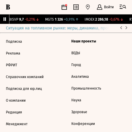
Войти
↑
BISVP
9,7
-0,21%
↓
MGTS
1 326
+0,91%
↑
IMOEX
2 286,18
-0,67%
↓
RT
Ситуация на топливном рынке: меры, динамика, прогнозы
Выб
Наши проекты
Подписка
ВЕДЫ
Реклама
Город
РФРИТ
Аналитика
Справочник компаний
Промышленность
Подписка для юр.лиц
Наука
О компании
Здоровье
Редакция
Конференции
Менеджмент