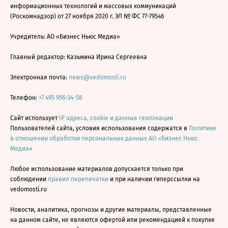
информационных технологий и массовых коммуникаций
(Роскомнадзор) от 27 ноября 2020 г. ЭЛ № ФС 77-79546
Учредитель: АО «Бизнес Ньюс Медиа»
Главный редактор: Казьмина Ирина Сергеевна
Электронная почта:
news@vedomosti.ru
Телефон:
+7 495 956-34-58
Сайт использует
IP адреса, cookie и данные геолокации
Пользователей сайта, условия использования содержатся в
Политике
в отношении обработки персональных данных АО «Бизнес Ньюс
Медиа»
Любое использование материалов допускается только при
соблюдении
правил перепечатки
и при наличии гиперссылки на
vedomosti.ru
Новости, аналитика, прогнозы и другие материалы, представленные
на данном сайте, не являются офертой или рекомендацией к покупке