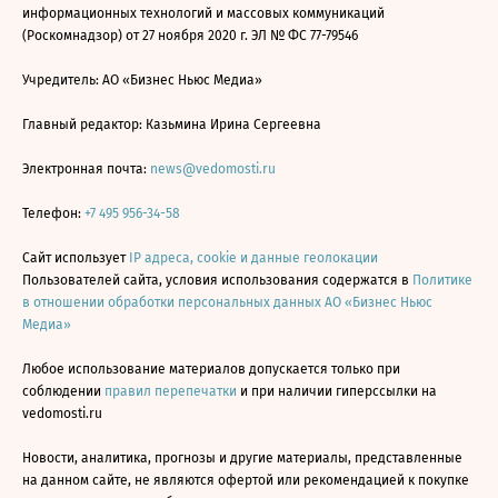
информационных технологий и массовых коммуникаций
(Роскомнадзор) от 27 ноября 2020 г. ЭЛ № ФС 77-79546
Учредитель: АО «Бизнес Ньюс Медиа»
Главный редактор: Казьмина Ирина Сергеевна
Электронная почта:
news@vedomosti.ru
Телефон:
+7 495 956-34-58
Сайт использует
IP адреса, cookie и данные геолокации
Пользователей сайта, условия использования содержатся в
Политике
в отношении обработки персональных данных АО «Бизнес Ньюс
Медиа»
Любое использование материалов допускается только при
соблюдении
правил перепечатки
и при наличии гиперссылки на
vedomosti.ru
Новости, аналитика, прогнозы и другие материалы, представленные
на данном сайте, не являются офертой или рекомендацией к покупке