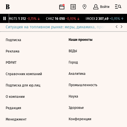
Войти
↑
MGTS
1 312
-0,15%
↓
CHKZ
16 050
-0,93%
↓
IMOEX
2 307,49
+0,95%
↑
Ситуация на топливном рынке: меры, динамика, прогнозы
Выб
Наши проекты
Подписка
ВЕДЫ
Реклама
Город
РФРИТ
Аналитика
Справочник компаний
Промышленность
Подписка для юр.лиц
Наука
О компании
Здоровье
Редакция
Конференции
Менеджмент