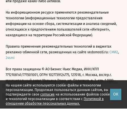
или продаже каких-либо активов.
На информационном ресурсе применяются рекомендательные
технологии (информационные технологии предоставления
информации на основе сбора, систематизации и анализа сведений,
относящихся к предпочтениям пользователей сети «Интернет»,
находящихся на территории Российской Федерации).
Правила применения рекомендательных технологий в виджетах
рекламно-обменной сети, размещенных на сайте vedomosti.ru:
СМИ2
,
24smi
Все права защищены © АО Бизнес Ньюс Медиа, ИНН/КПП
7712108141/771501001, ОГРН 1027739124775, 127018, г. Москва, вн.тер.г.
муниципальный округ Марьина Роща, ул. Полковая, д. 3, стр. 1 1999—
На нашем сайте используются cookie-файлы и технологии
2026
персонализации. Продолжая пользоваться данным сайтом, вы
ОК
подтверждаете свое
согласие
на использование файлов cookie
и технологий персонализации в соответствии с
Политикой в
отношении обработки персональных данных.