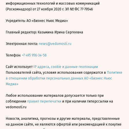
информационных технологий и массовых коммуникаций
(Роскомнадзор) от 27 ноября 2020 г. ЭЛ № ФС 77-79546
Учредитель: АО «Бизнес Ньюс Медиа»
Главный редактор: Казьмина Ирина Сергеевна
Электронная почта:
news@vedomosti.ru
Телефон:
+7 495 956-34-58
Сайт использует
IP адреса, cookie и данные геолокации
Пользователей сайта, условия использования содержатся в
Политике
в отношении обработки персональных данных АО «Бизнес Ньюс
Медиа»
Любое использование материалов допускается только при
соблюдении
правил перепечатки
и при наличии гиперссылки на
vedomosti.ru
Новости, аналитика, прогнозы и другие материалы, представленные
на данном сайте, не являются офертой или рекомендацией к покупке