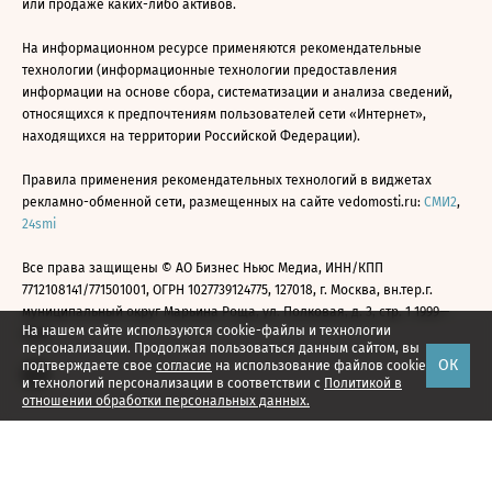
или продаже каких-либо активов.
На информационном ресурсе применяются рекомендательные
технологии (информационные технологии предоставления
информации на основе сбора, систематизации и анализа сведений,
относящихся к предпочтениям пользователей сети «Интернет»,
находящихся на территории Российской Федерации).
Правила применения рекомендательных технологий в виджетах
рекламно-обменной сети, размещенных на сайте vedomosti.ru:
СМИ2
,
24smi
Все права защищены © АО Бизнес Ньюс Медиа, ИНН/КПП
7712108141/771501001, ОГРН 1027739124775, 127018, г. Москва, вн.тер.г.
муниципальный округ Марьина Роща, ул. Полковая, д. 3, стр. 1 1999—
На нашем сайте используются cookie-файлы и технологии
2026
персонализации. Продолжая пользоваться данным сайтом, вы
ОК
подтверждаете свое
согласие
на использование файлов cookie
и технологий персонализации в соответствии с
Политикой в
отношении обработки персональных данных.