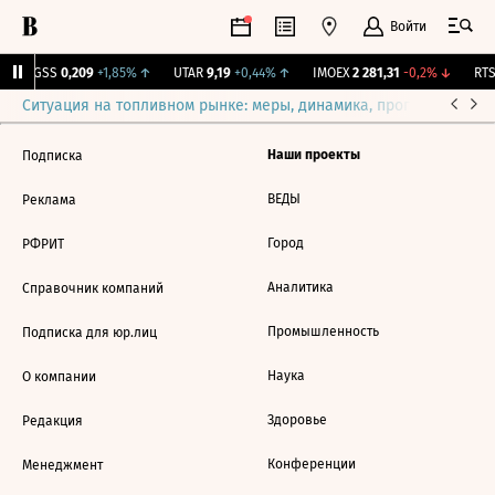
Войти
RGSS
0,209
+1,85%
↑
UTAR
9,19
+0,44%
↑
IMOEX
2 281,31
-0,2%
↓
RTS
Ситуация на топливном рынке: меры, динамика, прогнозы
Выб
Наши проекты
Подписка
ВЕДЫ
Реклама
Город
РФРИТ
Аналитика
Справочник компаний
Промышленность
Подписка для юр.лиц
Наука
О компании
Здоровье
Редакция
Конференции
Менеджмент