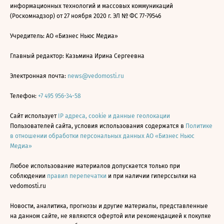
информационных технологий и массовых коммуникаций
(Роскомнадзор) от 27 ноября 2020 г. ЭЛ № ФС 77-79546
Учредитель: АО «Бизнес Ньюс Медиа»
Главный редактор: Казьмина Ирина Сергеевна
Электронная почта:
news@vedomosti.ru
Телефон:
+7 495 956-34-58
Сайт использует
IP адреса, cookie и данные геолокации
Пользователей сайта, условия использования содержатся в
Политике
в отношении обработки персональных данных АО «Бизнес Ньюс
Медиа»
Любое использование материалов допускается только при
соблюдении
правил перепечатки
и при наличии гиперссылки на
vedomosti.ru
Новости, аналитика, прогнозы и другие материалы, представленные
на данном сайте, не являются офертой или рекомендацией к покупке