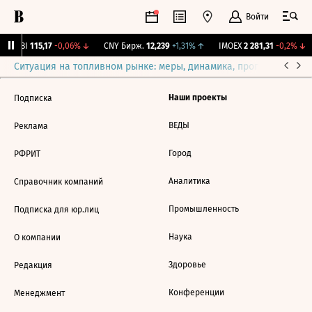
Войти
RGBI
115,17
-0,06%
↓
CNY Бирж.
12,239
+1,31%
↑
IMOEX
2 281,31
-0,2%
↓
Ситуация на топливном рынке: меры, динамика, прогнозы
Выб
Наши проекты
Подписка
ВЕДЫ
Реклама
Город
РФРИТ
Аналитика
Справочник компаний
Промышленность
Подписка для юр.лиц
Наука
О компании
Здоровье
Редакция
Конференции
Менеджмент