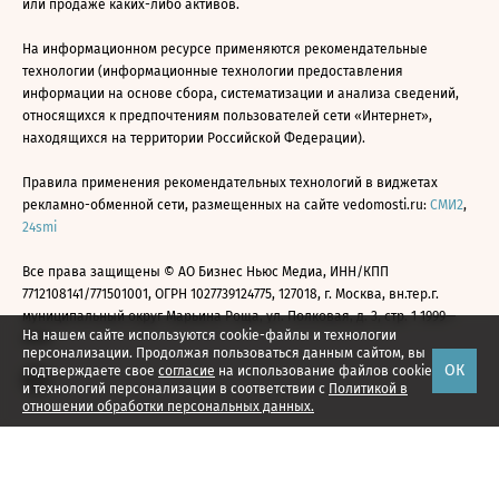
или продаже каких-либо активов.
На информационном ресурсе применяются рекомендательные
технологии (информационные технологии предоставления
информации на основе сбора, систематизации и анализа сведений,
относящихся к предпочтениям пользователей сети «Интернет»,
находящихся на территории Российской Федерации).
Правила применения рекомендательных технологий в виджетах
рекламно-обменной сети, размещенных на сайте vedomosti.ru:
СМИ2
,
24smi
Все права защищены © АО Бизнес Ньюс Медиа, ИНН/КПП
7712108141/771501001, ОГРН 1027739124775, 127018, г. Москва, вн.тер.г.
муниципальный округ Марьина Роща, ул. Полковая, д. 3, стр. 1 1999—
На нашем сайте используются cookie-файлы и технологии
2026
персонализации. Продолжая пользоваться данным сайтом, вы
ОК
подтверждаете свое
согласие
на использование файлов cookie
и технологий персонализации в соответствии с
Политикой в
отношении обработки персональных данных.