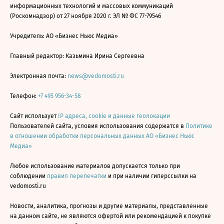
информационных технологий и массовых коммуникаций
(Роскомнадзор) от 27 ноября 2020 г. ЭЛ № ФС 77-79546
Учредитель: АО «Бизнес Ньюс Медиа»
Главный редактор: Казьмина Ирина Сергеевна
Электронная почта:
news@vedomosti.ru
Телефон:
+7 495 956-34-58
Сайт использует
IP адреса, cookie и данные геолокации
Пользователей сайта, условия использования содержатся в
Политике
в отношении обработки персональных данных АО «Бизнес Ньюс
Медиа»
Любое использование материалов допускается только при
соблюдении
правил перепечатки
и при наличии гиперссылки на
vedomosti.ru
Новости, аналитика, прогнозы и другие материалы, представленные
на данном сайте, не являются офертой или рекомендацией к покупке