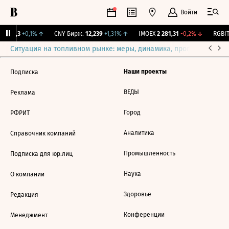
Войти
I
115,3
+0,1%
↑
CNY Бирж.
12,239
+1,31%
↑
IMOEX
2 281,31
-0,2%
↓
RGBIT
Ситуация на топливном рынке: меры, динамика, прогнозы
Выб
Наши проекты
Подписка
ВЕДЫ
Реклама
Город
РФРИТ
Аналитика
Справочник компаний
Промышленность
Подписка для юр.лиц
Наука
О компании
Здоровье
Редакция
Конференции
Менеджмент