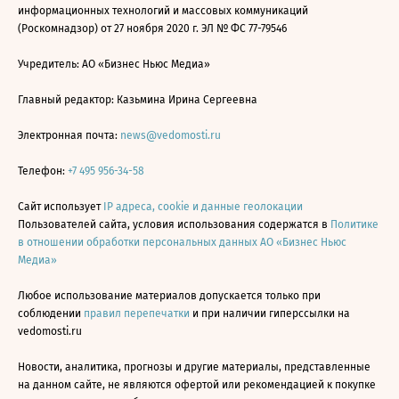
информационных технологий и массовых коммуникаций
(Роскомнадзор) от 27 ноября 2020 г. ЭЛ № ФС 77-79546
Учредитель: АО «Бизнес Ньюс Медиа»
Главный редактор: Казьмина Ирина Сергеевна
Электронная почта:
news@vedomosti.ru
Телефон:
+7 495 956-34-58
Сайт использует
IP адреса, cookie и данные геолокации
Пользователей сайта, условия использования содержатся в
Политике
в отношении обработки персональных данных АО «Бизнес Ньюс
Медиа»
Любое использование материалов допускается только при
соблюдении
правил перепечатки
и при наличии гиперссылки на
vedomosti.ru
Новости, аналитика, прогнозы и другие материалы, представленные
на данном сайте, не являются офертой или рекомендацией к покупке