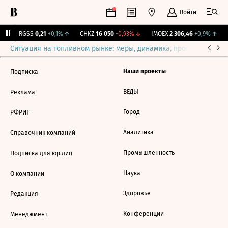
Войти
↑
RGSS
0,21
+0,1%
↑
CHKZ
16 050
-0,93%
↓
IMOEX
2 306,46
+0,9%
↑
R
Ситуация на топливном рынке: меры, динамика, прогнозы
Выб
Наши проекты
Подписка
ВЕДЫ
Реклама
Город
РФРИТ
Аналитика
Справочник компаний
Промышленность
Подписка для юр.лиц
Наука
О компании
Здоровье
Редакция
Конференции
Менеджмент