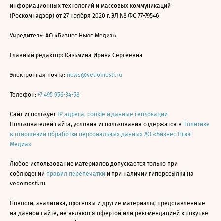
информационных технологий и массовых коммуникаций
(Роскомнадзор) от 27 ноября 2020 г. ЭЛ № ФС 77-79546
Учредитель: АО «Бизнес Ньюс Медиа»
Главный редактор: Казьмина Ирина Сергеевна
Электронная почта:
news@vedomosti.ru
Телефон:
+7 495 956-34-58
Сайт использует
IP адреса, cookie и данные геолокации
Пользователей сайта, условия использования содержатся в
Политике
в отношении обработки персональных данных АО «Бизнес Ньюс
Медиа»
Любое использование материалов допускается только при
соблюдении
правил перепечатки
и при наличии гиперссылки на
vedomosti.ru
Новости, аналитика, прогнозы и другие материалы, представленные
на данном сайте, не являются офертой или рекомендацией к покупке