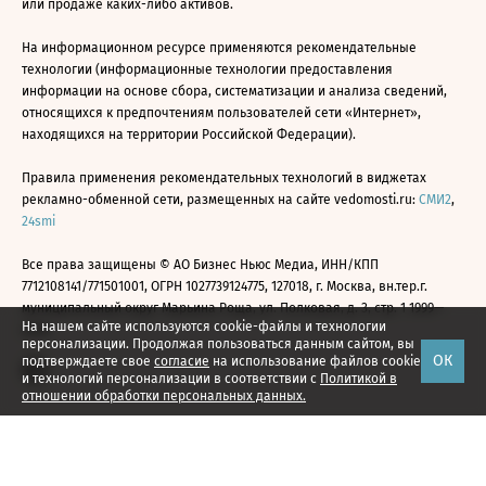
или продаже каких-либо активов.
На информационном ресурсе применяются рекомендательные
технологии (информационные технологии предоставления
информации на основе сбора, систематизации и анализа сведений,
относящихся к предпочтениям пользователей сети «Интернет»,
находящихся на территории Российской Федерации).
Правила применения рекомендательных технологий в виджетах
рекламно-обменной сети, размещенных на сайте vedomosti.ru:
СМИ2
,
24smi
Все права защищены © АО Бизнес Ньюс Медиа, ИНН/КПП
7712108141/771501001, ОГРН 1027739124775, 127018, г. Москва, вн.тер.г.
муниципальный округ Марьина Роща, ул. Полковая, д. 3, стр. 1 1999—
На нашем сайте используются cookie-файлы и технологии
2026
персонализации. Продолжая пользоваться данным сайтом, вы
ОК
подтверждаете свое
согласие
на использование файлов cookie
и технологий персонализации в соответствии с
Политикой в
отношении обработки персональных данных.