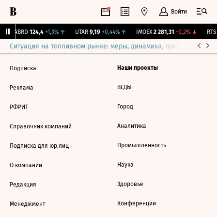
Войти
↑
ABRD
124,4
+1,3%
↑
UTAR
9,19
+0,44%
↑
IMOEX
2 281,31
-0,2%
↓
RTSI
Ситуация на топливном рынке: меры, динамика, прогнозы
Выб
Наши проекты
Подписка
ВЕДЫ
Реклама
Город
РФРИТ
Аналитика
Справочник компаний
Промышленность
Подписка для юр.лиц
Наука
О компании
Здоровье
Редакция
Конференции
Менеджмент