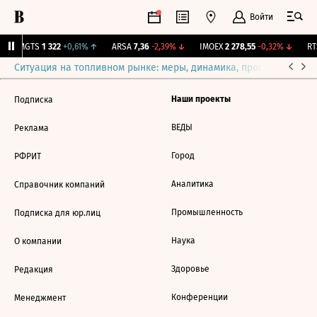
Войти
↑
MGTS
1 322
+0,61%
↑
ARSA
7,36
-2,39%
↓
IMOEX
2 278,55
-0,32%
↓
RTS
Ситуация на топливном рынке: меры, динамика, прогнозы
Выб
Наши проекты
Подписка
ВЕДЫ
Реклама
Город
РФРИТ
Аналитика
Справочник компаний
Промышленность
Подписка для юр.лиц
Наука
О компании
Здоровье
Редакция
Конференции
Менеджмент