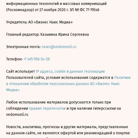
информационных технологий и массовых коммуникаций
(Роскомнадзор) от 27 ноября 2020 г. ЭЛ № ФС 77-79546
Учредитель: АО «Бизнес Ньюс Медиа»
Главный редактор: Казьмина Ирина Сергеевна
Электронная почта:
news@vedomosti.ru
Телефон:
+7 495 956-34-58
Сайт использует
IP адреса, cookie и данные геолокации
Пользователей сайта, условия использования содержатся в
Политике
в отношении обработки персональных данных АО «Бизнес Ньюс
Медиа»
Любое использование материалов допускается только при
соблюдении
правил перепечатки
и при наличии гиперссылки на
vedomosti.ru
Новости, аналитика, прогнозы и другие материалы, представленные
на данном сайте, не являются офертой или рекомендацией к покупке