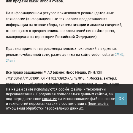
или продаже каких-либо активов.
На информационном ресурсе применяются рекомендательные
технологии (информационные технологии предоставления
информации на основе сбора, систематизации и анализа сведений,
относящихся к предпочтениям пользователей сети «Интернет»,
находящихся на территории Российской Федерации).
Правила применения рекомендательных технологий в виджетах
рекламно-обменной сети, размещенных на сайте vedomosti.ru:
СМИ2
,
24smi
Все права защищены © АО Бизнес Ньюс Медиа, ИНН/КПП
7712108141/771501001, ОГРН 1027739124775, 127018, г. Москва, вн.тер.г.
муниципальный округ Марьина Роща, ул. Полковая, д. 3, стр. 1 1999—
На нашем сайте используются cookie-файлы и технологии
2026
персонализации. Продолжая пользоваться данным сайтом, вы
ОК
подтверждаете свое
согласие
на использование файлов cookie
и технологий персонализации в соответствии с
Политикой в
отношении обработки персональных данных.