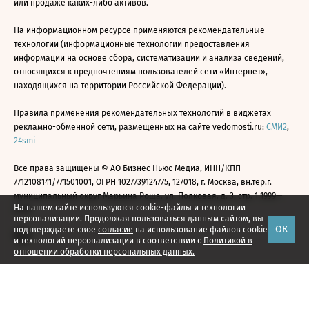
или продаже каких-либо активов.
На информационном ресурсе применяются рекомендательные
технологии (информационные технологии предоставления
информации на основе сбора, систематизации и анализа сведений,
относящихся к предпочтениям пользователей сети «Интернет»,
находящихся на территории Российской Федерации).
Правила применения рекомендательных технологий в виджетах
рекламно-обменной сети, размещенных на сайте vedomosti.ru:
СМИ2
,
24smi
Все права защищены © АО Бизнес Ньюс Медиа, ИНН/КПП
7712108141/771501001, ОГРН 1027739124775, 127018, г. Москва, вн.тер.г.
муниципальный округ Марьина Роща, ул. Полковая, д. 3, стр. 1 1999—
На нашем сайте используются cookie-файлы и технологии
2026
персонализации. Продолжая пользоваться данным сайтом, вы
ОК
подтверждаете свое
согласие
на использование файлов cookie
и технологий персонализации в соответствии с
Политикой в
отношении обработки персональных данных.