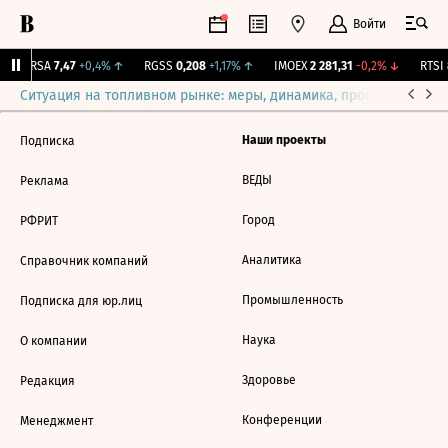
Войти
ARSA
7,47
+0,4%
↑
RGSS
0,208
+1,17%
↑
IMOEX
2 281,31
-0,2%
↓
RTSI
Ситуация на топливном рынке: меры, динамика, прогнозы
Выб
Наши проекты
Подписка
ВЕДЫ
Реклама
Город
РФРИТ
Аналитика
Справочник компаний
Промышленность
Подписка для юр.лиц
Наука
О компании
Здоровье
Редакция
Конференции
Менеджмент