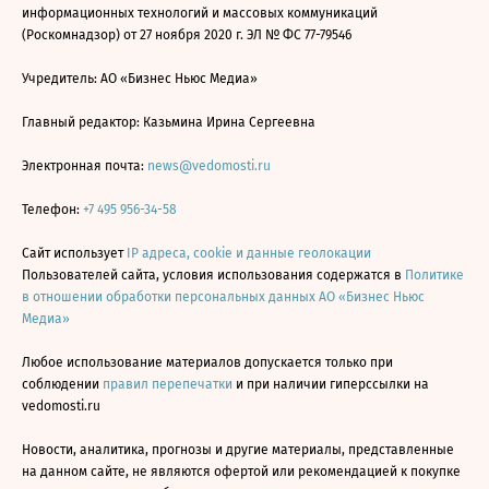
информационных технологий и массовых коммуникаций
(Роскомнадзор) от 27 ноября 2020 г. ЭЛ № ФС 77-79546
Учредитель: АО «Бизнес Ньюс Медиа»
Главный редактор: Казьмина Ирина Сергеевна
Электронная почта:
news@vedomosti.ru
Телефон:
+7 495 956-34-58
Сайт использует
IP адреса, cookie и данные геолокации
Пользователей сайта, условия использования содержатся в
Политике
в отношении обработки персональных данных АО «Бизнес Ньюс
Медиа»
Любое использование материалов допускается только при
соблюдении
правил перепечатки
и при наличии гиперссылки на
vedomosti.ru
Новости, аналитика, прогнозы и другие материалы, представленные
на данном сайте, не являются офертой или рекомендацией к покупке