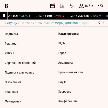
Войти
RGSS
0,21
+0,19%
↑
CHKZ
16 050
-0,93%
↓
IMOEX
2 301,28
+0,67%
↑
RT
Ситуация на топливном рынке: меры, динамика, прогнозы
Выб
Наши проекты
Подписка
ВЕДЫ
Реклама
Город
РФРИТ
Аналитика
Справочник компаний
Промышленность
Подписка для юр.лиц
Наука
О компании
Здоровье
Редакция
Конференции
Менеджмент