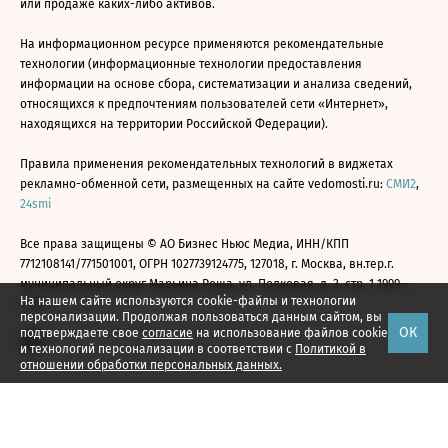
или продаже каких-либо активов.
На информационном ресурсе применяются рекомендательные
технологии (информационные технологии предоставления
информации на основе сбора, систематизации и анализа сведений,
относящихся к предпочтениям пользователей сети «Интернет»,
находящихся на территории Российской Федерации).
Правила применения рекомендательных технологий в виджетах
рекламно-обменной сети, размещенных на сайте vedomosti.ru:
СМИ2
,
24smi
Все права защищены © АО Бизнес Ньюс Медиа, ИНН/КПП
7712108141/771501001, ОГРН 1027739124775, 127018, г. Москва, вн.тер.г.
муниципальный округ Марьина Роща, ул. Полковая, д. 3, стр. 1 1999—
На нашем сайте используются cookie-файлы и технологии
2026
персонализации. Продолжая пользоваться данным сайтом, вы
ОК
подтверждаете свое
согласие
на использование файлов cookie
и технологий персонализации в соответствии с
Политикой в
отношении обработки персональных данных.