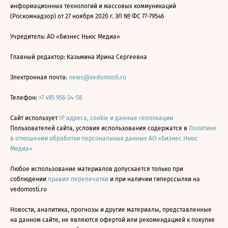
информационных технологий и массовых коммуникаций
(Роскомнадзор) от 27 ноября 2020 г. ЭЛ № ФС 77-79546
Учредитель: АО «Бизнес Ньюс Медиа»
Главный редактор: Казьмина Ирина Сергеевна
Электронная почта:
news@vedomosti.ru
Телефон:
+7 495 956-34-58
Сайт использует
IP адреса, cookie и данные геолокации
Пользователей сайта, условия использования содержатся в
Политике
в отношении обработки персональных данных АО «Бизнес Ньюс
Медиа»
Любое использование материалов допускается только при
соблюдении
правил перепечатки
и при наличии гиперссылки на
vedomosti.ru
Новости, аналитика, прогнозы и другие материалы, представленные
на данном сайте, не являются офертой или рекомендацией к покупке