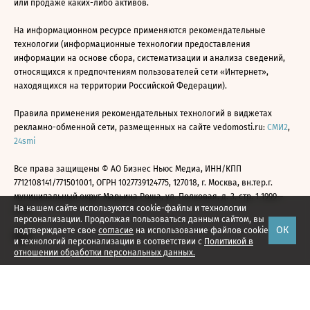
или продаже каких-либо активов.
На информационном ресурсе применяются рекомендательные
технологии (информационные технологии предоставления
информации на основе сбора, систематизации и анализа сведений,
относящихся к предпочтениям пользователей сети «Интернет»,
находящихся на территории Российской Федерации).
Правила применения рекомендательных технологий в виджетах
рекламно-обменной сети, размещенных на сайте vedomosti.ru:
СМИ2
,
24smi
Все права защищены © АО Бизнес Ньюс Медиа, ИНН/КПП
7712108141/771501001, ОГРН 1027739124775, 127018, г. Москва, вн.тер.г.
муниципальный округ Марьина Роща, ул. Полковая, д. 3, стр. 1 1999—
На нашем сайте используются cookie-файлы и технологии
2026
персонализации. Продолжая пользоваться данным сайтом, вы
ОК
подтверждаете свое
согласие
на использование файлов cookie
и технологий персонализации в соответствии с
Политикой в
отношении обработки персональных данных.