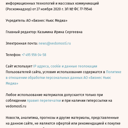
информационных технологий и массовых коммуникаций
(Роскомнадзор) от 27 ноября 2020 г. ЭЛ № ФС 77-79546
Учредитель: АО «Бизнес Ньюс Медиа»
Главный редактор: Казьмина Ирина Сергеевна
Электронная почта:
news@vedomosti.ru
Телефон:
+7 495 956-34-58
Сайт использует
IP адреса, cookie и данные геолокации
Пользователей сайта, условия использования содержатся в
Политике
в отношении обработки персональных данных АО «Бизнес Ньюс
Медиа»
Любое использование материалов допускается только при
соблюдении
правил перепечатки
и при наличии гиперссылки на
vedomosti.ru
Новости, аналитика, прогнозы и другие материалы, представленные
на данном сайте, не являются офертой или рекомендацией к покупке