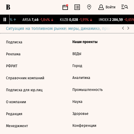
Войти
+0,85%
↑
ARSA
7,46
-1,84%
↓
KUZB
0,028
-1,91%
↓
IMOEX
2 286,59
-0,65%
Ситуация на топливном рынке: меры, динамика, прогнозы
Выб
Наши проекты
Подписка
ВЕДЫ
Реклама
Город
РФРИТ
Аналитика
Справочник компаний
Промышленность
Подписка для юр.лиц
Наука
О компании
Здоровье
Редакция
Конференции
Менеджмент