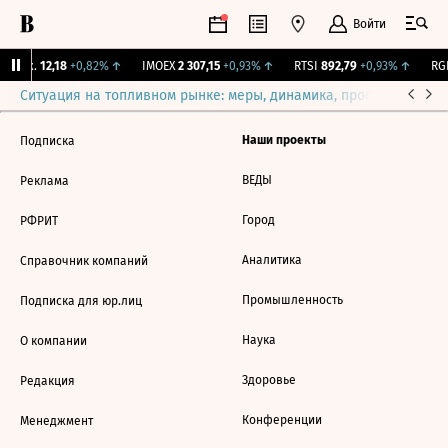
Войти
Бирж.
12,18
+0,82%
↑
IMOEX
2 307,15
+0,93%
↑
RTSI
892,79
+0,93%
↑
RGB
Ситуация на топливном рынке: меры, динамика, прогнозы
Выб
Наши проекты
Подписка
ВЕДЫ
Реклама
Город
РФРИТ
Аналитика
Справочник компаний
Промышленность
Подписка для юр.лиц
Наука
О компании
Здоровье
Редакция
Конференции
Менеджмент