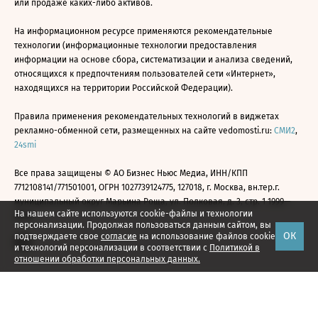
или продаже каких-либо активов.
На информационном ресурсе применяются рекомендательные
технологии (информационные технологии предоставления
информации на основе сбора, систематизации и анализа сведений,
относящихся к предпочтениям пользователей сети «Интернет»,
находящихся на территории Российской Федерации).
Правила применения рекомендательных технологий в виджетах
рекламно-обменной сети, размещенных на сайте vedomosti.ru:
СМИ2
,
24smi
Все права защищены © АО Бизнес Ньюс Медиа, ИНН/КПП
7712108141/771501001, ОГРН 1027739124775, 127018, г. Москва, вн.тер.г.
муниципальный округ Марьина Роща, ул. Полковая, д. 3, стр. 1 1999—
На нашем сайте используются cookie-файлы и технологии
2026
персонализации. Продолжая пользоваться данным сайтом, вы
ОК
подтверждаете свое
согласие
на использование файлов cookie
и технологий персонализации в соответствии с
Политикой в
отношении обработки персональных данных.