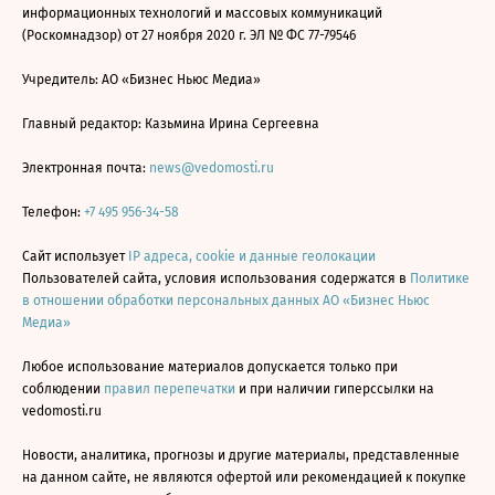
информационных технологий и массовых коммуникаций
(Роскомнадзор) от 27 ноября 2020 г. ЭЛ № ФС 77-79546
Учредитель: АО «Бизнес Ньюс Медиа»
Главный редактор: Казьмина Ирина Сергеевна
Электронная почта:
news@vedomosti.ru
Телефон:
+7 495 956-34-58
Сайт использует
IP адреса, cookie и данные геолокации
Пользователей сайта, условия использования содержатся в
Политике
в отношении обработки персональных данных АО «Бизнес Ньюс
Медиа»
Любое использование материалов допускается только при
соблюдении
правил перепечатки
и при наличии гиперссылки на
vedomosti.ru
Новости, аналитика, прогнозы и другие материалы, представленные
на данном сайте, не являются офертой или рекомендацией к покупке