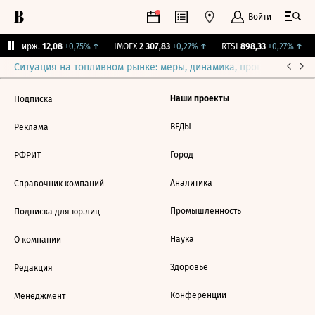
Войти
NY Бирж.
12,08
+0,75%
↑
IMOEX
2 307,83
+0,27%
↑
RTSI
898,33
+0,27%
↑
Ситуация на топливном рынке: меры, динамика, прогнозы
Выб
Наши проекты
Подписка
ВЕДЫ
Реклама
Город
РФРИТ
Аналитика
Справочник компаний
Промышленность
Подписка для юр.лиц
Наука
О компании
Здоровье
Редакция
Конференции
Менеджмент