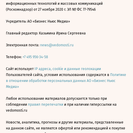
информационных технологий и массовых коммуникаций
(Роскомнадзор) от 27 ноября 2020 г. ЭЛ № ФС 77-79546
Учредитель: АО «Бизнес Ньюс Медиа»
Главный редактор: Казьмина Ирина Сергеевна
Электронная почта:
news@vedomosti.ru
Телефон:
+7 495 956-34-58
Сайт использует
IP адреса, cookie и данные геолокации
Пользователей сайта, условия использования содержатся в
Политике
в отношении обработки персональных данных АО «Бизнес Ньюс
Медиа»
Любое использование материалов допускается только при
соблюдении
правил перепечатки
и при наличии гиперссылки на
vedomosti.ru
Новости, аналитика, прогнозы и другие материалы, представленные
на данном сайте, не являются офертой или рекомендацией к покупке