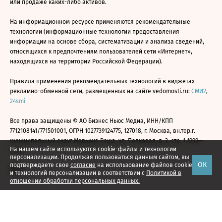
или продаже каких-либо активов.
На информационном ресурсе применяются рекомендательные
технологии (информационные технологии предоставления
информации на основе сбора, систематизации и анализа сведений,
относящихся к предпочтениям пользователей сети «Интернет»,
находящихся на территории Российской Федерации).
Правила применения рекомендательных технологий в виджетах
рекламно-обменной сети, размещенных на сайте vedomosti.ru:
СМИ2
,
24smi
Все права защищены © АО Бизнес Ньюс Медиа, ИНН/КПП
7712108141/771501001, ОГРН 1027739124775, 127018, г. Москва, вн.тер.г.
муниципальный округ Марьина Роща, ул. Полковая, д. 3, стр. 1 1999—
На нашем сайте используются cookie-файлы и технологии
2026
персонализации. Продолжая пользоваться данным сайтом, вы
ОК
подтверждаете свое
согласие
на использование файлов cookie
и технологий персонализации в соответствии с
Политикой в
отношении обработки персональных данных.