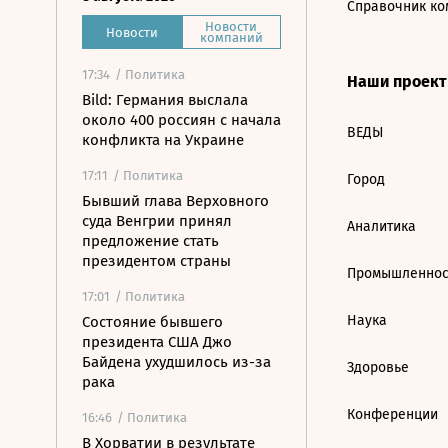
Справочник ко
Новости
Новости
компаний
17:34
/ Политика
Наши проек
Bild: Германия выслала
около 400 россиян с начала
ВЕДЫ
конфликта на Украине
17:11
/ Политика
Город
Бывший глава Верховного
суда Венгрии принял
Аналитика
предложение стать
президентом страны
Промышленнос
17:01
/ Политика
Наука
Состояние бывшего
президента США Джо
Байдена ухудшилось из-за
Здоровье
рака
Конференции
16:46
/ Политика
В Хорватии в результате