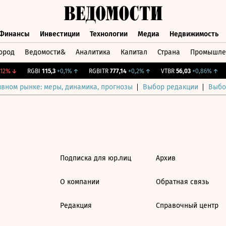
Финансы
Инвестиции
Технологии
Медиа
Недвижимость
ород
Ведомости&
Аналитика
Капитал
Страна
Промышле
а
Финансы
Инвестиции
Технологии
Медиа
Недвижимос
12%
↓
RGBI
115,3
+0,1%
↑
RGBITR
777,14
+0,2%
↑
VTBR
56,03
+0,86%
↑
ивном рынке: меры, динамика, прогнозы
Выбор редакции
Выбо
Подписка для юр.лиц
Архив
О компании
Обратная связь
Редакция
Справочный центр