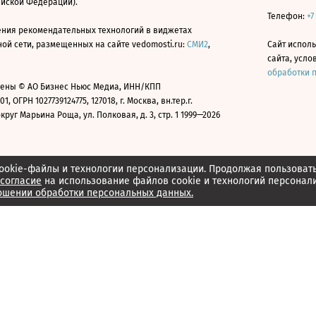
ийской Федерации).
Телефон:
+7
ния рекомендательных технологий в виджетах
й сети, размещенных на сайте vedomosti.ru:
СМИ2
,
Сайт испол
сайта, усл
обработки 
ены © АО Бизнес Ньюс Медиа, ИНН/КПП
01, ОГРН 1027739124775, 127018, г. Москва, вн.тер.г.
уг Марьина Роща, ул. Полковая, д. 3, стр. 1 1999—2026
ookie-файлы и технологии персонализации. Продолжая пользоват
согласие
на использование файлов cookie и технологий персонал
ошении обработки персональных данных.