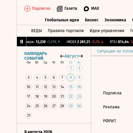
Подписка
Газета
MAX
Глобальные идеи
Бизнес
Экономика
ВЕДЫ
Правила торговли
Идеи управления
Г
Глобальные идеи
Бизнес
Экономик
86%
↑
CNY Бирж.
12,239
+1,31%
↑
IMOEX
2 281,31
-0,2%
↓
RTSI
874,64
-1,
Ситуация на топл
КАЛЕНДАРЬ
Август
СОБЫТИЙ
Пн
Вт
Ср
Чт
Пт
Сб
Вс
1
2
3
4
5
6
7
8
9
10
11
12
13
14
15
16
Подписка
17
18
19
20
21
22
23
24
25
26
27
28
29
30
Реклама
31
РФРИТ
8 августа 2026