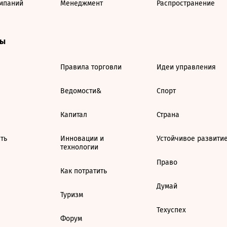
мпаний
Менеджмент
Распространение
ты
Правила торговли
Идеи управления
Ведомости&
Спорт
Капитал
Страна
ть
Инновации и
Устойчивое развити
технологии
Право
Как потратить
Думай
Туризм
Техуспех
Форум