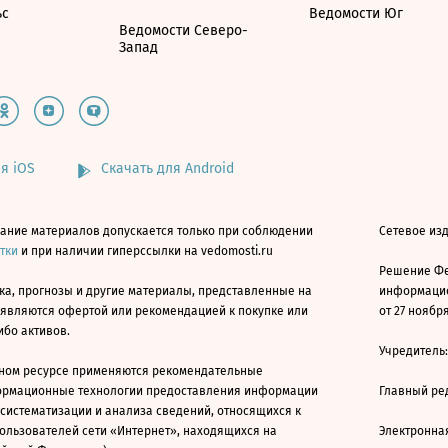
ьс
Ведомости Юг
Ведомости Северо-
Запад
я iOS
Скачать для Android
ание материалов допускается только при соблюдении
Сетевое изд
атки
и при наличии гиперссылки на vedomosti.ru
Решение Фе
ка, прогнозы и другие материалы, представленные на
информацио
 являются офертой или рекомендацией к покупке или
от 27 ноября
ибо активов.
Учредитель
ном ресурсе применяются рекомендательные
ормационные технологии предоставления информации
Главный ре
 систематизации и анализа сведений, относящихся к
ользователей сети «Интернет», находящихся на
Электронна