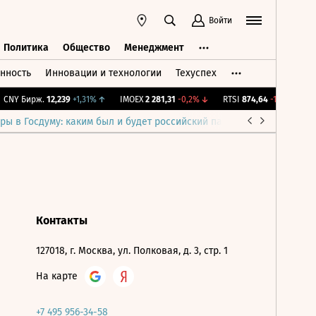
Войти
Политика
Общество
Менеджмент
нность
Инновации и технологии
Техуспех
ть
Политика
Общество
Менеджмент
CNY Бирж.
12,239
+1,31%
↑
IMOEX
2 281,31
-0,2%
↓
RTSI
874,64
-1,12%
↓
R
ры в Госдуму: каким был и будет российский парламент
Война н
Контакты
127018, г. Москва, ул. Полковая, д. 3, стр. 1
На карте
+7 495 956-34-58