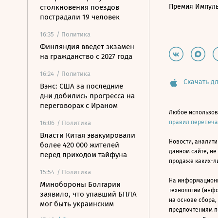
Премия Импул
столкновения поездов
пострадали 19 человек
16:35
/ Политика
Финляндия введет экзамен
на гражданство с 2027 года
16:24
/ Политика
Скачать дл
Вэнс: США за последние
дни добились прогресса на
переговорах с Ираном
Любое использов
правил перепеч
16:06
/ Политика
Власти Китая эвакуировали
Новости, аналити
более 420 000 жителей
данном сайте, не
перед приходом тайфуна
продаже каких-л
15:54
/ Политика
На информацион
Минобороны Болгарии
технологии (инф
заявило, что упавший БПЛА
на основе сбора,
мог быть украинским
предпочтениям п