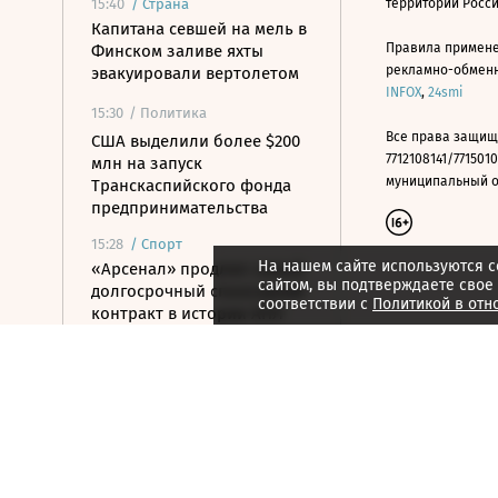
15:40
/
Страна
территории Росс
Капитана севшей на мель в
Правила примене
Финском заливе яхты
рекламно-обменно
эвакуировали вертолетом
INFOX
,
24smi
15:30
/ Политика
Все права защищ
США выделили более $200
7712108141/7715010
млн на запуск
муниципальный окр
Транскаспийского фонда
предпринимательства
15:28
/
Спорт
На нашем сайте используются c
«Арсенал» продлил самый
сайтом, вы подтверждаете свое
долгосрочный спонсоркий
соответствии с
Политикой в отн
контракт в истории АПЛ
15:26
/ Политика
Вучич заявил о готовности
поддерживать Украину на
пути в ЕС
15:07
/ Политика
Пашинян и Трамп назвали