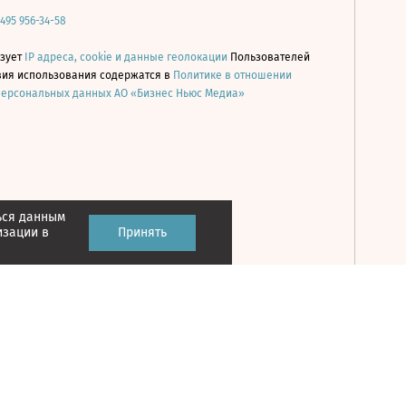
 495 956-34-58
ьзует
IP адреса, cookie и данные геолокации
Пользователей
овия использования содержатся в
Политике в отношении
персональных данных АО «Бизнес Ньюс Медиа»
ься данным
Принять
изации в