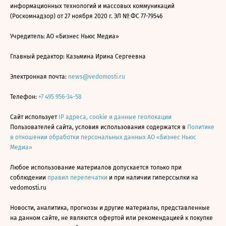
информационных технологий и массовых коммуникаций
(Роскомнадзор) от 27 ноября 2020 г. ЭЛ № ФС 77-79546
Учредитель: АО «Бизнес Ньюс Медиа»
Главный редактор: Казьмина Ирина Сергеевна
Электронная почта:
news@vedomosti.ru
Телефон:
+7 495 956-34-58
Сайт использует
IP адреса, cookie и данные геолокации
Пользователей сайта, условия использования содержатся в
Политике
в отношении обработки персональных данных АО «Бизнес Ньюс
Медиа»
Любое использование материалов допускается только при
соблюдении
правил перепечатки
и при наличии гиперссылки на
vedomosti.ru
Новости, аналитика, прогнозы и другие материалы, представленные
на данном сайте, не являются офертой или рекомендацией к покупке