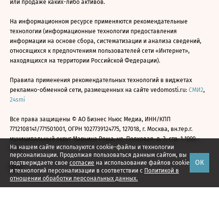
или продаже каких-либо активов.
На информационном ресурсе применяются рекомендательные
технологии (информационные технологии предоставления
информации на основе сбора, систематизации и анализа сведений,
относящихся к предпочтениям пользователей сети «Интернет»,
находящихся на территории Российской Федерации).
Правила применения рекомендательных технологий в виджетах
рекламно-обменной сети, размещенных на сайте vedomosti.ru:
СМИ2
,
24smi
Все права защищены © АО Бизнес Ньюс Медиа, ИНН/КПП
7712108141/771501001, ОГРН 1027739124775, 127018, г. Москва, вн.тер.г.
муниципальный округ Марьина Роща, ул. Полковая, д. 3, стр. 1 1999—
На нашем сайте используются cookie-файлы и технологии
2026
персонализации. Продолжая пользоваться данным сайтом, вы
ОК
подтверждаете свое
согласие
на использование файлов cookie
и технологий персонализации в соответствии с
Политикой в
отношении обработки персональных данных.