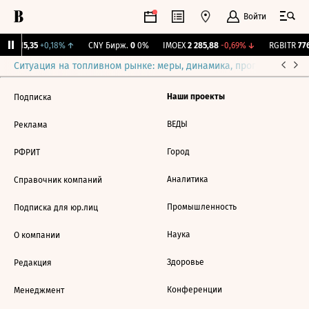
Войти
GBI
115,35
+0,18%
↑
CNY Бирж.
0
0%
IMOEX
2 285,88
-0,69%
↓
RGBITR
776
Ситуация на топливном рынке: меры, динамика, прогнозы
Выб
Наши проекты
Подписка
ВЕДЫ
Реклама
Город
РФРИТ
Аналитика
Справочник компаний
Промышленность
Подписка для юр.лиц
Наука
О компании
Здоровье
Редакция
Конференции
Менеджмент