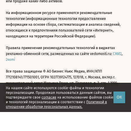
или продаже каких-либо активов.
На информационном ресурсе применяются рекомендательные
технологии (информационные технологии предоставления
информации на основе сбора, систематизации и анализа сведений,
относящихся к предпочтениям пользователей сети «Интернет»,
находящихся на территории Российской Федерации).
Правила применения рекомендательных технологий в виджетах
рекламно-обменной сети, размещенных на сайте vedomosti.ru:
СМИ2
,
24smi
Все права защищены © АО Бизнес Ньюс Медиа, ИНН/КПП
7712108141/771501001, ОГРН 1027739124775, 127018, г. Москва, вн.тер.г.
муниципальный округ Марьина Роща, ул. Полковая, д. 3, стр. 1 1999—
На нашем сайте используются cookie-файлы и технологии
2026
персонализации. Продолжая пользоваться данным сайтом, вы
ОК
подтверждаете свое
согласие
на использование файлов cookie
и технологий персонализации в соответствии с
Политикой в
отношении обработки персональных данных.