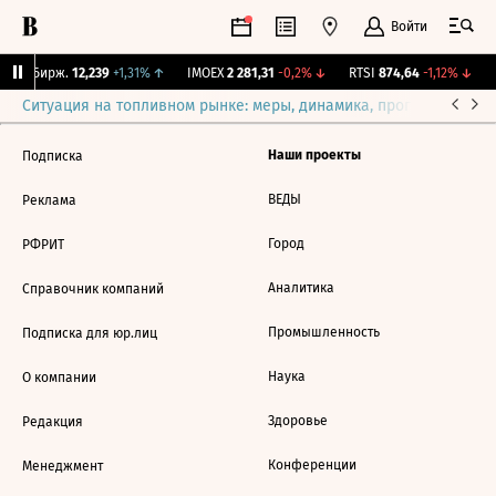
Войти
CNY Бирж.
12,239
+1,31%
↑
IMOEX
2 281,31
-0,2%
↓
RTSI
874,64
-1,12%
↓
R
Ситуация на топливном рынке: меры, динамика, прогнозы
Выб
Наши проекты
Подписка
ВЕДЫ
Реклама
Город
РФРИТ
Аналитика
Справочник компаний
Промышленность
Подписка для юр.лиц
Наука
О компании
Здоровье
Редакция
Конференции
Менеджмент