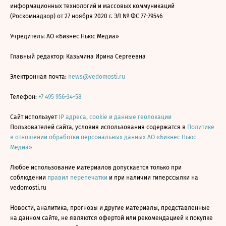
информационных технологий и массовых коммуникаций
(Роскомнадзор) от 27 ноября 2020 г. ЭЛ № ФС 77-79546
Учредитель: АО «Бизнес Ньюс Медиа»
Главный редактор: Казьмина Ирина Сергеевна
Электронная почта:
news@vedomosti.ru
Телефон:
+7 495 956-34-58
Сайт использует
IP адреса, cookie и данные геолокации
Пользователей сайта, условия использования содержатся в
Политике
в отношении обработки персональных данных АО «Бизнес Ньюс
Медиа»
Любое использование материалов допускается только при
соблюдении
правил перепечатки
и при наличии гиперссылки на
vedomosti.ru
Новости, аналитика, прогнозы и другие материалы, представленные
на данном сайте, не являются офертой или рекомендацией к покупке