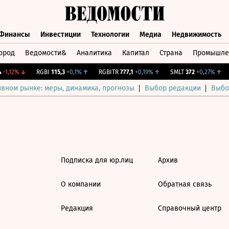
Финансы
Инвестиции
Технологии
Медиа
Недвижимость
ород
Ведомости&
Аналитика
Капитал
Страна
Промышле
а
Финансы
Инвестиции
Технологии
Медиа
Недвижимос
-1,12%
↓
RGBI
115,3
+0,1%
↑
RGBITR
777,1
+0,19%
↑
SMLT
372
+0,27%
↑
ивном рынке: меры, динамика, прогнозы
Выбор редакции
Выбо
Подписка для юр.лиц
Архив
О компании
Обратная связь
Редакция
Справочный центр