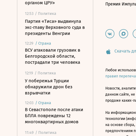
органом ЦРУ»
Премия Импул
12:53
/ Политика
Партия «Тиса» выдвинула
экс-главу Верховного суда в
президенты Венгрии
12:29
/
Страна
ВСУ атаковали грузовик в
Скачать дл
Белгородской области,
пострадали три человека
Любое использов
12:19
/ Политика
правил перепеч
У побережья Турции
обнаружили дрон без
Новости, аналити
взрывчатки
данном сайте, не
продаже каких-л
12:03
/
Страна
В Севастополе после атаки
На информацион
БПЛА повреждены 12
технологии (инф
многоквартирных домов
на основе сбора,
предпочтениям п
11:49
/ Политика