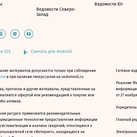
ьс
Ведомости Юг
Ведомости Северо-
Запад
я iOS
Скачать для Android
ание материалов допускается только при соблюдении
Сетевое изд
атки
и при наличии гиперссылки на vedomosti.ru
Решение Фе
ка, прогнозы и другие материалы, представленные на
информацио
 являются офертой или рекомендацией к покупке или
от 27 ноября
ибо активов.
Учредитель
ном ресурсе применяются рекомендательные
ормационные технологии предоставления информации
Главный ре
 систематизации и анализа сведений, относящихся к
ользователей сети «Интернет», находящихся на
Электронна