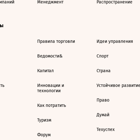
мпаний
Менеджмент
Распространение
ты
Правила торговли
Идеи управления
Ведомости&
Спорт
Капитал
Страна
ть
Инновации и
Устойчивое развити
технологии
Право
Как потратить
Думай
Туризм
Техуспех
Форум