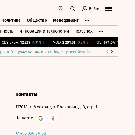
Войти
Политика
Общество
Менеджмент
нность
Инновации и технологии
Техуспех
ть
Политика
Общество
Менеджмент
CNY Бирж.
12,239
+1,31%
↑
IMOEX
2 281,31
-0,2%
↓
RTSI
874,64
-1,12%
↓
R
ры в Госдуму: каким был и будет российский парламент
Война н
Контакты
127018, г. Москва, ул. Полковая, д. 3, стр. 1
На карте
+7 495 956-34-58