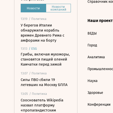
Справочник ко
Новости
Новости
компаний
13:19
/ Политика
Наши проек
У берегов Италии
обнаружили корабль
ВЕДЫ
времен Древнего Рима с
амфорами на борту
Город
13:13
/
ESG
Грибы, включая мухоморы,
Аналитика
становятся пищей оленей
Камчатки перед зимой
Промышленнос
13:07
/ Политика
Силы ПВО сбили 19
Наука
летевших на Москву БПЛА
Здоровье
13:05
/ Политика
Сооснователь Wikipedia
Конференции
назвал платформу
«пропагандистским