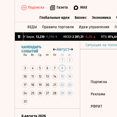
Подписка
Газета
MAX
Глобальные идеи
Бизнес
Экономика
ВЕДЫ
Правила торговли
Идеи управления
Г
Глобальные идеи
Бизнес
Экономик
+0,27%
↑
CNY Бирж.
12,239
+1,31%
↑
IMOEX
2 281,31
-0,2%
↓
RTSI
874,64
Ситуация на топл
КАЛЕНДАРЬ
Август
СОБЫТИЙ
Пн
Вт
Ср
Чт
Пт
Сб
Вс
1
2
3
4
5
6
7
8
9
10
11
12
13
14
15
16
Подписка
17
18
19
20
21
22
23
24
25
26
27
28
29
30
Реклама
31
РФРИТ
8 августа 2026