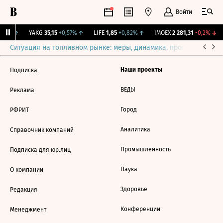
Войти
,31%
↑
YAKG
35,15
+0,57%
↑
LIFE
1,85
+0,82%
↑
IMOEX
2 281,31
-0,2%
↓
Ситуация на топливном рынке: меры, динамика, прогнозы
Выб
Наши проекты
Подписка
ВЕДЫ
Реклама
Город
РФРИТ
Аналитика
Справочник компаний
Промышленность
Подписка для юр.лиц
Наука
О компании
Здоровье
Редакция
Конференции
Менеджмент