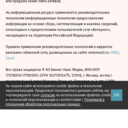
или продаже каких-либо активов.
На информационном ресурсе применяются рекомендательные
технологии (информационные технологии предоставления
информации на основе сбора, систематизации и анализа сведений,
относящихся к предпочтениям пользователей сети «Интернет»,
находящихся на территории Российской Федерации).
Правила применения рекомендательных технологий в виджетах
рекламно-обменной сети, размещенных на сайте vedomosti.ru:
СМИ2
,
24smi
Все права защищены © АО Бизнес Ньюс Медиа, ИНН/КПП
7712108141/771501001, ОГРН 1027739124775, 127018, г. Москва, вн.тер.г.
муниципальный округ Марьина Роща, ул. Полковая, д. 3, стр. 1 1999—
На нашем сайте используются cookie-файлы и технологии
2026
персонализации. Продолжая пользоваться данным сайтом, вы
ОК
подтверждаете свое
согласие
на использование файлов cookie
и технологий персонализации в соответствии с
Политикой в
отношении обработки персональных данных.