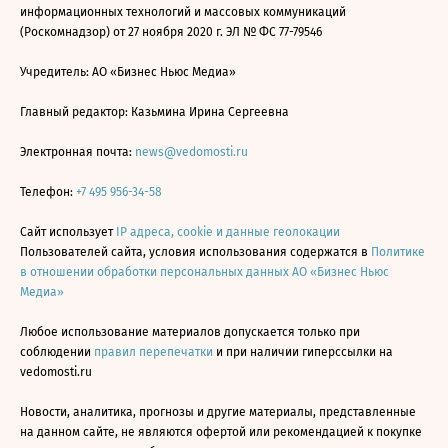
информационных технологий и массовых коммуникаций
(Роскомнадзор) от 27 ноября 2020 г. ЭЛ № ФС 77-79546
Учредитель: АО «Бизнес Ньюс Медиа»
Главный редактор: Казьмина Ирина Сергеевна
Электронная почта:
news@vedomosti.ru
Телефон:
+7 495 956-34-58
Сайт использует
IP адреса, cookie и данные геолокации
Пользователей сайта, условия использования содержатся в
Политике
в отношении обработки персональных данных АО «Бизнес Ньюс
Медиа»
Любое использование материалов допускается только при
соблюдении
правил перепечатки
и при наличии гиперссылки на
vedomosti.ru
Новости, аналитика, прогнозы и другие материалы, представленные
на данном сайте, не являются офертой или рекомендацией к покупке