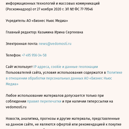
информационных технологий и массовых коммуникаций
(Роскомнадзор) от 27 ноября 2020 г. ЭЛ № ФС 77-79546
Учредитель: АО «Бизнес Ньюс Медиа»
Главный редактор: Казьмина Ирина Сергеевна
Электронная почта:
news@vedomosti.ru
Телефон:
+7 495 956-34-58
Сайт использует
IP адреса, cookie и данные геолокации
Пользователей сайта, условия использования содержатся в
Политике
в отношении обработки персональных данных АО «Бизнес Ньюс
Медиа»
Любое использование материалов допускается только при
соблюдении
правил перепечатки
и при наличии гиперссылки на
vedomosti.ru
Новости, аналитика, прогнозы и другие материалы, представленные
на данном сайте, не являются офертой или рекомендацией к покупке