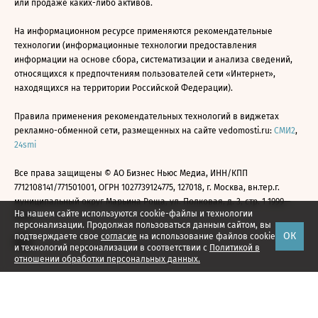
или продаже каких-либо активов.
На информационном ресурсе применяются рекомендательные
технологии (информационные технологии предоставления
информации на основе сбора, систематизации и анализа сведений,
относящихся к предпочтениям пользователей сети «Интернет»,
находящихся на территории Российской Федерации).
Правила применения рекомендательных технологий в виджетах
рекламно-обменной сети, размещенных на сайте vedomosti.ru:
СМИ2
,
24smi
Все права защищены © АО Бизнес Ньюс Медиа, ИНН/КПП
7712108141/771501001, ОГРН 1027739124775, 127018, г. Москва, вн.тер.г.
муниципальный округ Марьина Роща, ул. Полковая, д. 3, стр. 1 1999—
На нашем сайте используются cookie-файлы и технологии
2026
персонализации. Продолжая пользоваться данным сайтом, вы
ОК
подтверждаете свое
согласие
на использование файлов cookie
и технологий персонализации в соответствии с
Политикой в
отношении обработки персональных данных.