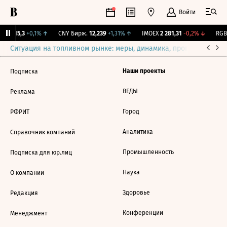
Войти
GBI
115,3
+0,1%
↑
CNY Бирж.
12,239
+1,31%
↑
IMOEX
2 281,31
-0,2%
↓
RGBI
Ситуация на топливном рынке: меры, динамика, прогнозы
Выб
Наши проекты
Подписка
ВЕДЫ
Реклама
Город
РФРИТ
Аналитика
Справочник компаний
Промышленность
Подписка для юр.лиц
Наука
О компании
Здоровье
Редакция
Конференции
Менеджмент